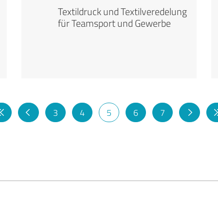
Textildruck und Textilveredelung
für Teamsport und Gewerbe
3
4
5
6
7