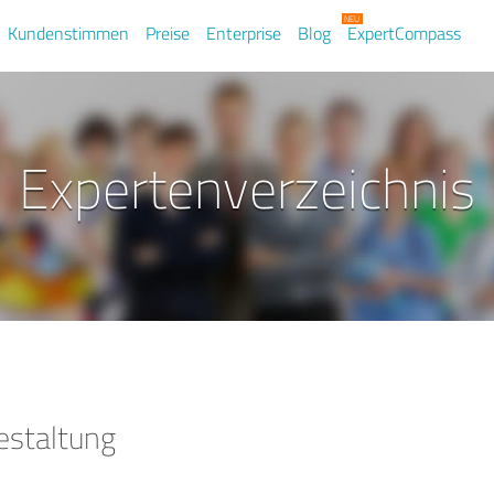
Kundenstimmen
Preise
Enterprise
Blog
ExpertCompass
Expertenverzeichnis
staltung