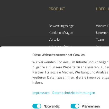
PRODUKT
ÜBER 
Bewertungssiegel
Warum P
Kundenumfragen
Unterne
Vorteile
Team
Enterprise Suite
Jobs
Partnerprogramm
Kundens
Diese Webseite verwendet Cookies
Auszeichnungen
Kontakt
Wir verwenden Cookies, um Inhalte und Anzeigen 
Zugriffe auf unsere Website zu analysieren. Auß
Partner für soziale Medien, Werbung und Analyse
weiteren Daten zusammen, die Sie ihnen bereitge
haben.
Impressum
|
Datenschutzbestimmungen
Einwilligungsauswahl
Notwendig
Präferenzen