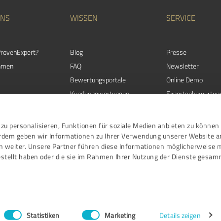
UNS
WISSEN
SERVICE
rovenExpert?
Blog
Presse
hmen
FAQ
Newsletter
Bewertungsportale
Online Demo
Kundenbewertungen
Expertenbewertun
timmen
Kundenzufriedenheit
Expertenverzeichni
Bewertungs­richtlinien
ExpertCompass
zu personalisieren, Funktionen für soziale Medien anbieten zu können 
Ratgeber
erdem geben wir Informationen zu Ihrer Verwendung unserer Website a
n weiter. Unsere Partner führen diese Informationen möglicherweise 
Events
stellt haben oder die sie im Rahmen Ihrer Nutzung der Dienste gesam
Nutzungsbedingu
Statistiken
Marketing
Details zeigen