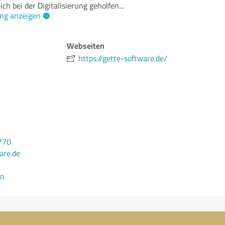
ch bei der Digitalisierung geholfen
...
ng anzeigen
Webseiten
https://gette-software.de/
770
are.de
en