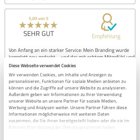
5,00 von 5
SEHR GUT
Empfehlung
Von Anfang an ein starker Service: Mein Branding wurde
komplett neu gedacht – und das mit echtem Mitgefühl und
Köpfchen. Die Mischung aus gutem Design, klarer Strategie
Diese Webseite verwendet Cookies
und starker Online-Präsenz hat sofort Wirkung gezeigt.
Wir verwenden Cookies, um Inhalte und Anzeigen zu
personalisieren, Funktionen für soziale Medien anbieten zu
können und die Zugriffe auf unsere Website zu analysieren.
Erfahrungsbericht & Bewertung zu:
Außerdem geben wir Informationen zu Ihrer Verwendung
G&G Websolutions
unserer Website an unsere Partner für soziale Medien,
Werbung und Analysen weiter. Unsere Partner führen diese
Informationen möglicherweise mit weiteren Daten
26.05.2025
Anonym
zusammen, die Sie ihnen bereitgestellt haben oder die sie im
Rahmen Ihrer Nutzung der Dienste gesammelt haben.
5,00 von 5