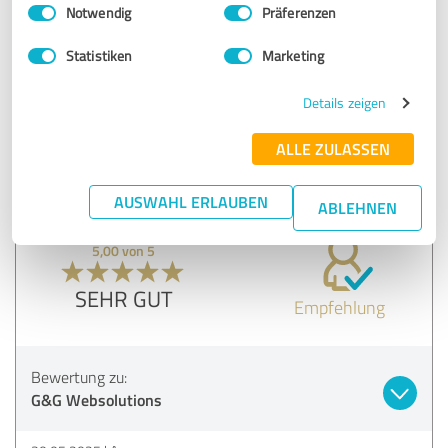
Einwilligungsauswahl
Impressum
|
Datenschutzbestimmungen
Notwendig
Präferenzen
SEHR GUT
Empfehlung
Statistiken
Marketing
Details zeigen
Bewertung zu:
G&G Websolutions
ALLE ZULASSEN
01.06.2025
Anonym
AUSWAHL ERLAUBEN
ABLEHNEN
5,00 von 5
SEHR GUT
Empfehlung
Bewertung zu:
G&G Websolutions