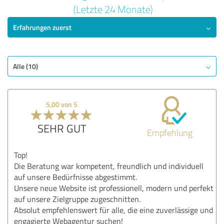
5,00 von 5
(Letzte 24 Monate)
Erfahrungen zuerst
SEHR GUT
Empfehlung
Qualität
Nutzen
Alle (10)
Leistungen
Umsetzung
5,00 von 5
Beratung
SEHR GUT
Empfehlung
Bewertung anzeigen
Top!
Die Beratung war kompetent, freundlich und individuell
auf unsere Bedürfnisse abgestimmt.
Unsere neue Website ist professionell, modern und perfekt
auf unsere Zielgruppe zugeschnitten.
Absolut empfehlenswert für alle, die eine zuverlässige und
engagierte Webagentur suchen!