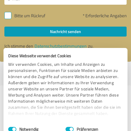
Bitte um Rückruf
* Erforderliche Angaben
Nachricht senden
Ich stimme den
Datenschutzbestimmungen
zu.
Diese Webseite verwendet Cookies
Wir verwenden Cookies, um Inhalte und Anzeigen zu
personalisieren, Funktionen für soziale Medien anbieten zu
Profil aktiv seit 04.02.2022 |
Letzte Aktualisierung: 03.08.2026
|
Profil
können und die Zugriffe auf unsere Website zu analysieren.
melden
Außerdem geben wir Informationen zu Ihrer Verwendung
unserer Website an unsere Partner für soziale Medien,
Werbung und Analysen weiter. Unsere Partner führen diese
Erfahrungen zu weiteren
Informationen möglicherweise mit weiteren Daten
Anbietern aus dem Bereich Online
zusammen, die Sie ihnen bereitgestellt haben oder die sie im
Marketing
Rahmen Ihrer Nutzung der Dienste gesammelt haben.
Einwilligungsauswahl
Impressum
|
Datenschutzbestimmungen
Ewerle GmbH
Notwendig
Präferenzen