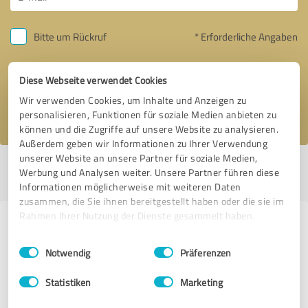
Bitte um Rückruf
* Erforderliche Angaben
Nachricht senden
Diese Webseite verwendet Cookies
Wir verwenden Cookies, um Inhalte und Anzeigen zu
Ich stimme den
Datenschutzbestimmungen
zu.
personalisieren, Funktionen für soziale Medien anbieten zu
können und die Zugriffe auf unsere Website zu analysieren.
Außerdem geben wir Informationen zu Ihrer Verwendung
unserer Website an unsere Partner für soziale Medien,
Profil aktiv seit 22.09.2023 |
Letzte Aktualisierung: 08.08.2026
|
Profil
Werbung und Analysen weiter. Unsere Partner führen diese
melden
Informationen möglicherweise mit weiteren Daten
zusammen, die Sie ihnen bereitgestellt haben oder die sie im
Rahmen Ihrer Nutzung der Dienste gesammelt haben.
Erfahrungen zu weiteren
Einwilligungsauswahl
Impressum
|
Datenschutzbestimmungen
Anbietern aus dem Bereich Online
Notwendig
Präferenzen
Marketing
Statistiken
Marketing
NETZCOCKTAIL GmbH