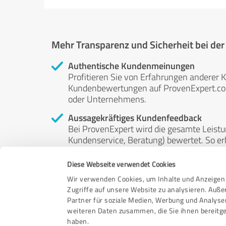
Mehr Transparenz und Sicherheit bei de
Authentische Kundenmeinungen
Profitieren Sie von Erfahrungen anderer K
Kundenbewertungen auf ProvenExpert.com 
oder Unternehmens.
Aussagekräftiges Kundenfeedback
Bei ProvenExpert wird die gesamte Leistu
Kundenservice, Beratung) bewertet. So erha
Service- und Dienstleistungsqualität in al
Diese Webseite verwendet Cookies
Unabhängige Bewertungen
Wir verwenden Cookies, um Inhalte und Anzeigen 
ProvenExpert ist grundsätzlich kostenlos
Zugriffe auf unsere Website zu analysieren. Auß
Kunden erfolgen freiwillig, können nicht 
Partner für soziale Medien, Werbung und Analyse
anderweitig beeinflussbar.
weiteren Daten zusammen, die Sie ihnen bereitge
haben.