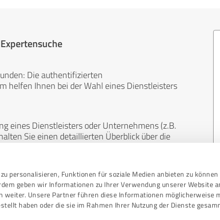
r Expertensuche
unden: Die authentifizierten
helfen Ihnen bei der Wahl eines Dienstleisters
ng eines Dienstleisters oder Unternehmens (z.B.
lten Sie einen detaillierten Überblick über die
len Bereichen.
zu personalisieren, Funktionen für soziale Medien anbieten zu können 
, unabhängig und neutral. Bewertungen von
erdem geben wir Informationen zu Ihrer Verwendung unserer Website a
gekauft werden und sind weder finanziell noch
n weiter. Unsere Partner führen diese Informationen möglicherweise 
stellt haben oder die sie im Rahmen Ihrer Nutzung der Dienste gesam