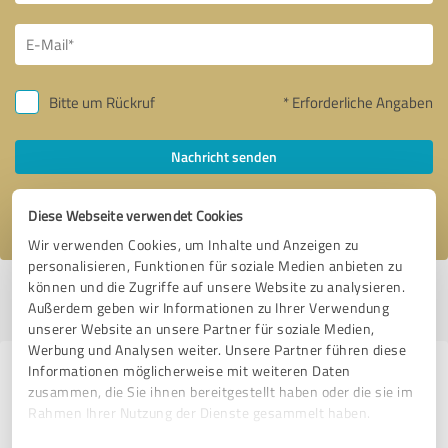
Bitte um Rückruf
* Erforderliche Angaben
Nachricht senden
Ich stimme den
Datenschutzbestimmungen
zu.
Diese Webseite verwendet Cookies
Wir verwenden Cookies, um Inhalte und Anzeigen zu
personalisieren, Funktionen für soziale Medien anbieten zu
können und die Zugriffe auf unsere Website zu analysieren.
Profil aktiv seit 11.09.2022 |
Letzte Aktualisierung: 11.09.2022
|
Profil
Außerdem geben wir Informationen zu Ihrer Verwendung
melden
unserer Website an unsere Partner für soziale Medien,
Werbung und Analysen weiter. Unsere Partner führen diese
Informationen möglicherweise mit weiteren Daten
Erfahrungen zu weiteren
zusammen, die Sie ihnen bereitgestellt haben oder die sie im
Anbietern aus dem Bereich
Rahmen Ihrer Nutzung der Dienste gesammelt haben.
Mediengestaltung