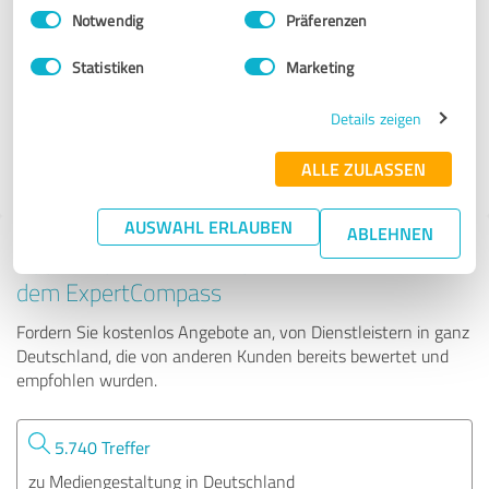
Einwilligungsauswahl
Impressum
|
Datenschutzbestimmungen
Notwendig
Präferenzen
PINGUINmedia
Statistiken
Marketing
66 Bewertungen
Details zeigen
ALLE ZULASSEN
4.90 von 5
AUSWAHL ERLAUBEN
ABLEHNEN
Tipp: Die passenden Experten finden - mit
dem ExpertCompass
Fordern Sie kostenlos Angebote an, von Dienstleistern in ganz
Deutschland, die von anderen Kunden bereits bewertet und
empfohlen wurden.
5.740 Treffer
zu Mediengestaltung in Deutschland