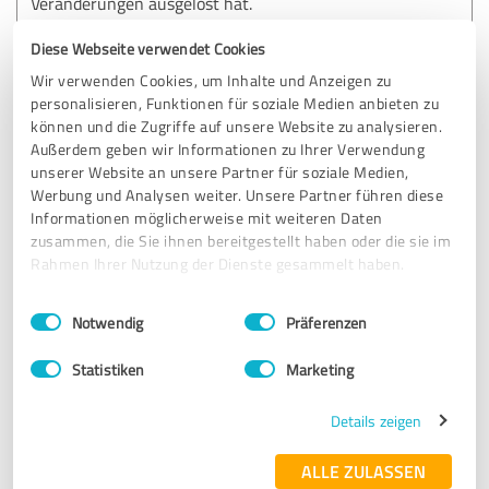
Veränderungen ausgelöst hat.
Diese Webseite verwendet Cookies
Hannahs positive und offene Art ist einfach ansteckend
und unglaublich motivierend. In jeder Sitzung habe ich ihre
Wir verwenden Cookies, um Inhalte und Anzeigen zu
Leidenschaft gespürt. Ich bin Hannah unglaublich dankbar
personalisieren, Funktionen für soziale Medien anbieten zu
und kann sie als Mental Coach aus vollem Herzen
können und die Zugriffe auf unsere Website zu analysieren.
weiterempfehlen.
Außerdem geben wir Informationen zu Ihrer Verwendung
unserer Website an unsere Partner für soziale Medien,
Werbung und Analysen weiter. Unsere Partner führen diese
Informationen möglicherweise mit weiteren Daten
Erfahrungsbericht & Bewertung zu:
zusammen, die Sie ihnen bereitgestellt haben oder die sie im
Wie hast du die Zeit im 1:1 Training mit mir
Rahmen Ihrer Nutzung der Dienste gesammelt haben.
erlebt? Ich bin gespannt auf dein Feedback!
Einwilligungsauswahl
Impressum
|
Datenschutzbestimmungen
Notwendig
Präferenzen
13.05.2025
Anonym
Statistiken
Marketing
5,00 von 5
Details zeigen
SEHR GUT
Empfehlung
ALLE ZULASSEN