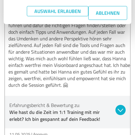
Mit Hanna habe ich mehr Klarheit bekommen. Ich fand es
AUSWAHL ERLAUBEN
vor allem schön und hilfreich, dass sie darauf achtet was
ABLEHNEN
ich als Person mehr brauche - Fragen die mich wohin
führen und dafür die richtigen Fragen finden/stellen oder
doch einfach Tipps und Anwendungen. Auf jeden Fall war
das Umdenken und andere Perspektive hören sehr
zielführend. Auf jeden Fall sind die Tools und Fragen auch
für andere Situationen anwendbar und das war mir auch
wichtig. Was mich auch wohl fühlen ließ war, dass Hanna
einfach wertfrei mein Visionboard angeschaut hat. Ich habe
es gemalt und hatte bei Hanna ein gutes Gefühl es ihr zu
zeigen, wertfrei, einfühlsam und empowernt hat sie mich
durch die Session geführt. 🤗
Erfahrungsbericht & Bewertung zu:
Wie hast du die Zeit im 1:1 Training mit mir
erlebt? Ich bin gespannt auf dein Feedback!
11.05.2025
Anonym