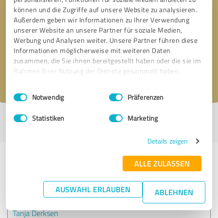
können und die Zugriffe auf unsere Website zu analysieren.
Außerdem geben wir Informationen zu Ihrer Verwendung
Bitte um Rückruf
* Erforderliche Angaben
unserer Website an unsere Partner für soziale Medien,
Werbung und Analysen weiter. Unsere Partner führen diese
Informationen möglicherweise mit weiteren Daten
Nachricht senden
zusammen, die Sie ihnen bereitgestellt haben oder die sie im
Rahmen Ihrer Nutzung der Dienste gesammelt haben.
Ich stimme den
Datenschutzbestimmungen
zu.
Einwilligungsauswahl
Impressum
|
Datenschutzbestimmungen
Notwendig
Präferenzen
Statistiken
Marketing
Profil aktiv seit 06.02.2020 |
Letzte Aktualisierung: 17.02.2020
|
Profil
melden
Details zeigen
Erfahrungen zu weiteren
ALLE ZULASSEN
Anbietern aus dem Bereich Ärzte &
Heilpraktiker
AUSWAHL ERLAUBEN
ABLEHNEN
Tanja Derksen