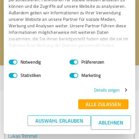
können und die Zugriffe auf unsere Website zu analysieren.
Außerdem geben wir Informationen zu Ihrer Verwendung
Bitte um Rückruf
* Erforderliche Angaben
unserer Website an unsere Partner für soziale Medien,
Werbung und Analysen weiter. Unsere Partner führen diese
Informationen möglicherweise mit weiteren Daten
Nachricht senden
zusammen, die Sie ihnen bereitgestellt haben oder die sie im
Rahmen Ihrer Nutzung der Dienste gesammelt haben.
Ich stimme den
Datenschutzbestimmungen
zu.
Einwilligungsauswahl
Impressum
|
Datenschutzbestimmungen
Notwendig
Präferenzen
Statistiken
Marketing
Profil aktiv seit 13.02.2023 |
Letzte Aktualisierung: 13.02.2023
|
Profil
melden
Details zeigen
Erfahrungen zu weiteren
ALLE ZULASSEN
Anbietern aus dem Bereich
Beratung
AUSWAHL ERLAUBEN
ABLEHNEN
Lukas Trimmel