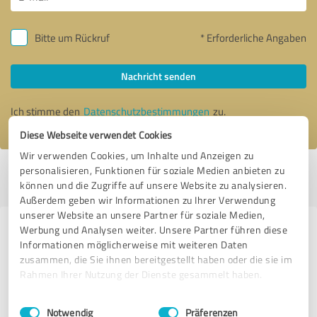
Bitte um Rückruf
* Erforderliche Angaben
Nachricht senden
Ich stimme den
Datenschutzbestimmungen
zu.
Diese Webseite verwendet Cookies
Wir verwenden Cookies, um Inhalte und Anzeigen zu
personalisieren, Funktionen für soziale Medien anbieten zu
Profil aktiv seit 23.12.2020 |
Letzte Aktualisierung: 16.06.2022
|
Profil
können und die Zugriffe auf unsere Website zu analysieren.
melden
Außerdem geben wir Informationen zu Ihrer Verwendung
unserer Website an unsere Partner für soziale Medien,
Werbung und Analysen weiter. Unsere Partner führen diese
Erfahrungen zu weiteren
Informationen möglicherweise mit weiteren Daten
Anbietern aus dem Bereich
zusammen, die Sie ihnen bereitgestellt haben oder die sie im
Dienstleistungen
Rahmen Ihrer Nutzung der Dienste gesammelt haben.
Einwilligungsauswahl
Impressum
|
Datenschutzbestimmungen
erka Verpackungssysteme GmbH
Notwendig
Präferenzen