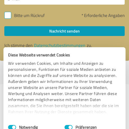
Bitte um Rückruf
* Erforderliche Angaben
Nachricht senden
Ich stimme den
Datenschutzbestimmungen
zu.
Diese Webseite verwendet Cookies
Wir verwenden Cookies, um Inhalte und Anzeigen zu
personalisieren, Funktionen für soziale Medien anbieten zu
Profil aktiv seit 15.09.2021 |
Letzte Aktualisierung: 14.10.2021
|
Profil
können und die Zugriffe auf unsere Website zu analysieren.
melden
Außerdem geben wir Informationen zu Ihrer Verwendung
unserer Website an unsere Partner für soziale Medien,
Werbung und Analysen weiter. Unsere Partner führen diese
Erfahrungen zu weiteren
Informationen möglicherweise mit weiteren Daten
Anbietern aus dem Bereich
zusammen, die Sie ihnen bereitgestellt haben oder die sie im
Handwerk
Rahmen Ihrer Nutzung der Dienste gesammelt haben.
Einwilligungsauswahl
Impressum
|
Datenschutzbestimmungen
handwertig
Notwendig
Präferenzen