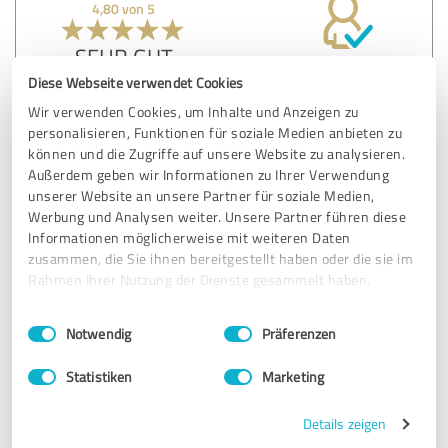
4,80 von 5
SEHR GUT
Empfehlung
Diese Webseite verwendet Cookies
Ich habe über Machineryline eine Walze verkauft – die
Wir verwenden Cookies, um Inhalte und Anzeigen zu
Benutzeroberfläche ist übersichtlich und leicht zu
personalisieren, Funktionen für soziale Medien anbieten zu
bedienen. Schon in den ersten Tagen erhielt ich mehrere
können und die Zugriffe auf unsere Website zu analysieren.
Anfragen von echten Käufern. Besonders gut gefällt mir die
Außerdem geben wir Informationen zu Ihrer Verwendung
unserer Website an unsere Partner für soziale Medien,
mobile Version: Sie läuft stabil, ohne Verzögerungen, und
Werbung und Analysen weiter. Unsere Partner führen diese
ermöglicht es, die Anzeige auch unterwegs problemlos zu
Informationen möglicherweise mit weiteren Daten
verwalten.
zusammen, die Sie ihnen bereitgestellt haben oder die sie im
Rahmen Ihrer Nutzung der Dienste gesammelt haben.
Erfahrungsbericht & Bewertung zu:
Einwilligungsauswahl
Impressum
|
Datenschutzbestimmungen
Machineryline
Notwendig
Präferenzen
Statistiken
Marketing
28.12.2025
Anonym
Details zeigen
Kommentar von Machineryline: