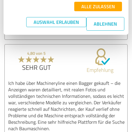
ALLE ZULASSEN
Vielen Dank für Ihr Feedback! Rückmeldungen unserer
Nutzer sind uns sehr wichtig und helfen uns, unseren
Service kontinuierlich zu verbessern. Wir wünschen
AUSWAHL ERLAUBEN
ABLEHNEN
Ihnen weiterhin eine komfortable Nutzung der
Plattform. Z poważaniem, zespół Machineryline
4,80 von 5
SEHR GUT
Empfehlung
Ich habe über Machineryline einen Bagger gekauft – die
Anzeigen waren detailliert, mit realen Fotos und
vollständigen technischen Informationen, sodass es leicht
war, verschiedene Modelle zu vergleichen. Der Verkäufer
reagierte schnell auf Nachrichten, der Kauf verlief ohne
Probleme und die Maschine entsprach vollständig der
Beschreibung. Eine sehr hilfreiche Plattform für die Suche
nach Baumaschinen.