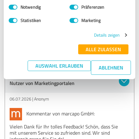
Einwilligungsauswahl
Impressum
|
Datenschutzbestimmungen
Notwendig
Präferenzen
5,00 von 5
Statistiken
Marketing
SEHR GUT
Empfehlung
Details zeigen
Sehr zuvorkommender, schneller, und superfreundlicher
ALLE ZULASSEN
Service!
AUSWAHL ERLAUBEN
ABLEHNEN
Erfahrungsbericht & Bewertung zu:
Nutzer von Marketingportalen
06.07.2026
Anonym
Kommentar von marcapo GmbH:
Vielen Dank für Ihr tolles Feedback! Schön, dass Sie
mit unserem Service so zufrieden sind. Wir sind
jederzeit gerne für Sie da!