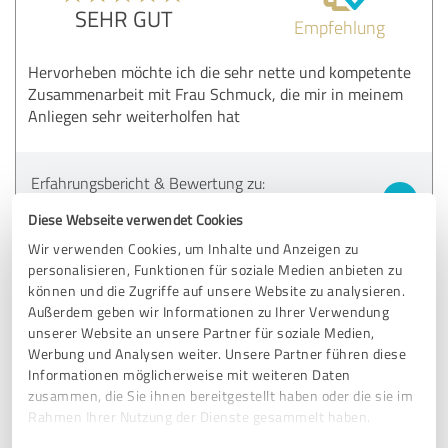
SEHR GUT
Empfehlung
Hervorheben möchte ich die sehr nette und kompetente
Zusammenarbeit mit Frau Schmuck, die mir in meinem
Anliegen sehr weiterholfen hat
Erfahrungsbericht & Bewertung zu:
Nutzer von Marketingportalen
Diese Webseite verwendet Cookies
Wir verwenden Cookies, um Inhalte und Anzeigen zu
07.07.2026
Anonym
personalisieren, Funktionen für soziale Medien anbieten zu
können und die Zugriffe auf unsere Website zu analysieren.
Kommentar von marcapo GmbH:
Außerdem geben wir Informationen zu Ihrer Verwendung
unserer Website an unsere Partner für soziale Medien,
Liebe Frau Prüfert, vielen Dank für die schöne
Werbung und Analysen weiter. Unsere Partner führen diese
Rückmeldung! Klasse, dass Frau Schmuck Ihnen so
Informationen möglicherweise mit weiteren Daten
gut weiterhelfen konnte. Ihr Lob geben wir natürlich
zusammen, die Sie ihnen bereitgestellt haben oder die sie im
gerne weiter. Melden Sie sich jederzeit, wenn wir
Rahmen Ihrer Nutzung der Dienste gesammelt haben.
wieder etwas für Sie tun können!