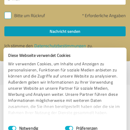
Bitte um Rückruf
* Erforderliche Angaben
Nachricht senden
Ich stimme den
Datenschutzbestimmungen
zu.
Diese Webseite verwendet Cookies
Wir verwenden Cookies, um Inhalte und Anzeigen zu
personalisieren, Funktionen für soziale Medien anbieten zu
Profil aktiv seit 09.09.2021 |
Letzte Aktualisierung: 28.07.2026
|
Profil
können und die Zugriffe auf unsere Website zu analysieren.
melden
Außerdem geben wir Informationen zu Ihrer Verwendung
unserer Website an unsere Partner für soziale Medien,
Werbung und Analysen weiter. Unsere Partner führen diese
Erfahrungen zu weiteren
Informationen möglicherweise mit weiteren Daten
Anbietern aus dem Bereich Online
zusammen, die Sie ihnen bereitgestellt haben oder die sie im
Marketing
Rahmen Ihrer Nutzung der Dienste gesammelt haben.
Einwilligungsauswahl
Impressum
|
Datenschutzbestimmungen
OMERGY GmbH
Notwendig
Präferenzen