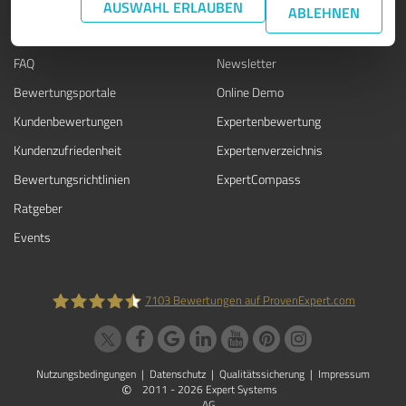
WISSEN
SERVICE
AUSWAHL ERLAUBEN
ABLEHNEN
Blog
Presse
FAQ
Newsletter
Bewertungsportale
Online Demo
Kundenbewertungen
Expertenbewertung
Kundenzufriedenheit
Expertenverzeichnis
Bewertungs­richtlinien
ExpertCompass
Ratgeber
Events
7103
Bewertungen auf ProvenExpert.com
ProvenExpert.com
Nutzungsbedingungen
|
Datenschutz
|
Qualitätssicherung
|
Impressum
©
2011 - 2026 Expert Systems
AG