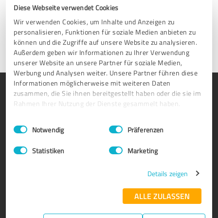
freitags 9-17 Uhr (MESZ) für Sie da.
Diese Webseite verwendet Cookies
Wir verwenden Cookies, um Inhalte und Anzeigen zu
Nehmen Sie Kontakt auf
personalisieren, Funktionen für soziale Medien anbieten zu
können und die Zugriffe auf unsere Website zu analysieren.
Außerdem geben wir Informationen zu Ihrer Verwendung
unserer Website an unsere Partner für soziale Medien,
Werbung und Analysen weiter. Unsere Partner führen diese
Informationen möglicherweise mit weiteren Daten
PRODUKT
ÜBER UNS
zusammen, die Sie ihnen bereitgestellt haben oder die sie im
Rahmen Ihrer Nutzung der Dienste gesammelt haben.
Bewertungssiegel
Warum ProvenExpert?
Kundenumfragen
Unternehmen
Einwilligungsauswahl
Impressum
|
Datenschutzbestimmungen
Notwendig
Präferenzen
Vorteile
Team
Statistiken
Marketing
Enterprise Suite
Jobs
Partnerprogramm
Kundenstimmen
Details zeigen
Auszeichnungen
Kontakt
ALLE ZULASSEN