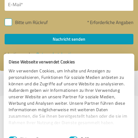
Bitte um Rückruf
* Erforderliche Angaben
Nachricht senden
Ich stimme den
Datenschutzbestimmungen
zu.
Diese Webseite verwendet Cookies
Wir verwenden Cookies, um Inhalte und Anzeigen zu
personalisieren, Funktionen für soziale Medien anbieten zu
Profil aktiv seit 31.03.2017 |
Letzte Aktualisierung: 24.07.2026
|
Profil
können und die Zugriffe auf unsere Website zu analysieren.
melden
Außerdem geben wir Informationen zu Ihrer Verwendung
unserer Website an unsere Partner für soziale Medien,
Werbung und Analysen weiter. Unsere Partner führen diese
Erfahrungen zu weiteren
Informationen möglicherweise mit weiteren Daten
Anbietern aus dem Bereich IT-
zusammen, die Sie ihnen bereitgestellt haben oder die sie im
Rahmen Ihrer Nutzung der Dienste gesammelt haben.
Dienstleistungen
Einwilligungsauswahl
Impressum
|
Datenschutzbestimmungen