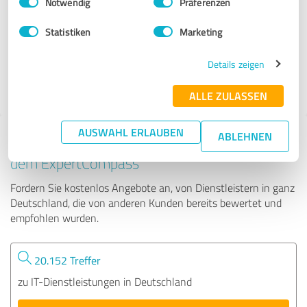
Notwendig
Präferenzen
ClixOn GmbH
Statistiken
Marketing
10 Bewertungen
Details zeigen
5.00 von 5
ALLE ZULASSEN
AUSWAHL ERLAUBEN
ABLEHNEN
Tipp: Die passenden Experten finden - mit
dem ExpertCompass
Fordern Sie kostenlos Angebote an, von Dienstleistern in ganz
Deutschland, die von anderen Kunden bereits bewertet und
empfohlen wurden.
20.152 Treffer
zu IT-Dienstleistungen in Deutschland