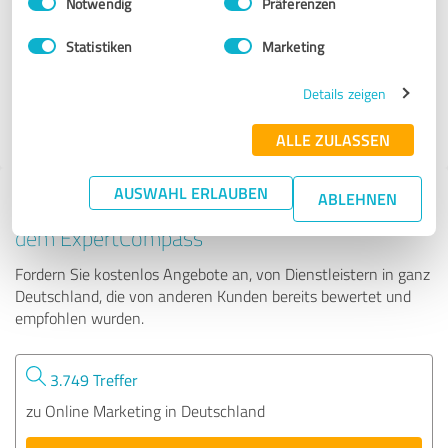
Notwendig
Präferenzen
Leandroz Marketing
Statistiken
Marketing
20 Bewertungen
Details zeigen
ALLE ZULASSEN
AUSWAHL ERLAUBEN
ABLEHNEN
Tipp: Die passenden Experten finden - mit
dem ExpertCompass
Fordern Sie kostenlos Angebote an, von Dienstleistern in ganz
Deutschland, die von anderen Kunden bereits bewertet und
empfohlen wurden.
3.749 Treffer
zu Online Marketing in Deutschland