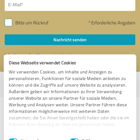
Bitte um Rückruf
* Erforderliche Angaben
Nachricht senden
Ich stimme den
Datenschutzbestimmungen
zu.
Diese Webseite verwendet Cookies
Wir verwenden Cookies, um Inhalte und Anzeigen zu
personalisieren, Funktionen für soziale Medien anbieten zu
Profil aktiv seit 08.04.2020 |
Letzte Aktualisierung: 14.04.2020
|
Profil
können und die Zugriffe auf unsere Website zu analysieren.
melden
Außerdem geben wir Informationen zu Ihrer Verwendung
unserer Website an unsere Partner für soziale Medien,
Werbung und Analysen weiter. Unsere Partner führen diese
Erfahrungen zu weiteren
Informationen möglicherweise mit weiteren Daten
Anbietern aus dem Bereich Online
zusammen, die Sie ihnen bereitgestellt haben oder die sie im
Rahmen Ihrer Nutzung der Dienste gesammelt haben.
Marketing
Einwilligungsauswahl
Impressum
|
Datenschutzbestimmungen