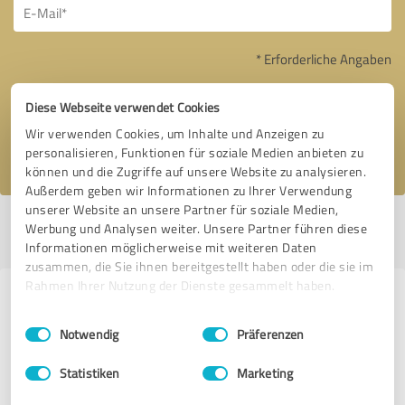
* Erforderliche Angaben
Nachricht senden
Diese Webseite verwendet Cookies
Wir verwenden Cookies, um Inhalte und Anzeigen zu
Ich stimme den
Datenschutzbestimmungen
zu.
personalisieren, Funktionen für soziale Medien anbieten zu
können und die Zugriffe auf unsere Website zu analysieren.
Außerdem geben wir Informationen zu Ihrer Verwendung
unserer Website an unsere Partner für soziale Medien,
Profil aktiv seit 31.08.2016 |
Letzte Aktualisierung: 04.08.2026
|
Profil
Werbung und Analysen weiter. Unsere Partner führen diese
melden
Informationen möglicherweise mit weiteren Daten
zusammen, die Sie ihnen bereitgestellt haben oder die sie im
Rahmen Ihrer Nutzung der Dienste gesammelt haben.
Erfahrungen zu weiteren
Einwilligungsauswahl
Impressum
|
Datenschutzbestimmungen
Anbietern aus dem Bereich IT-
Notwendig
Präferenzen
Dienstleistungen
Statistiken
Marketing
Albrecht Informationssysteme GmbH & Co KG