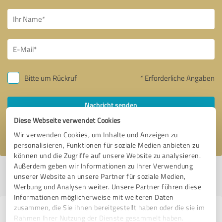
Bitte um Rückruf
* Erforderliche Angaben
Nachricht senden
Diese Webseite verwendet Cookies
Ich stimme den
Datenschutzbestimmungen
zu.
Wir verwenden Cookies, um Inhalte und Anzeigen zu
personalisieren, Funktionen für soziale Medien anbieten zu
können und die Zugriffe auf unsere Website zu analysieren.
Außerdem geben wir Informationen zu Ihrer Verwendung
Profil aktiv seit 11.03.2021 |
Letzte Aktualisierung: 22.03.2021
|
Profil
unserer Website an unsere Partner für soziale Medien,
melden
Werbung und Analysen weiter. Unsere Partner führen diese
Informationen möglicherweise mit weiteren Daten
zusammen, die Sie ihnen bereitgestellt haben oder die sie im
Erfahrungen zu weiteren
Rahmen Ihrer Nutzung der Dienste gesammelt haben.