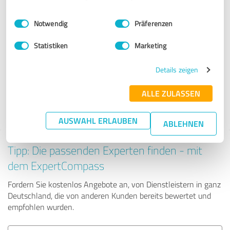
Anbietern aus dem Bereich
Einwilligungsauswahl
Impressum
|
Datenschutzbestimmungen
Unternehmensberatung
Notwendig
Präferenzen
Statistiken
Marketing
E-BAUS GmbH
Details zeigen
25 Bewertungen
ALLE ZULASSEN
4.95 von 5
AUSWAHL ERLAUBEN
ABLEHNEN
Tipp: Die passenden Experten finden - mit
dem ExpertCompass
Fordern Sie kostenlos Angebote an, von Dienstleistern in ganz
Deutschland, die von anderen Kunden bereits bewertet und
empfohlen wurden.