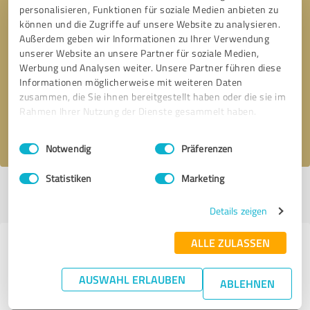
personalisieren, Funktionen für soziale Medien anbieten zu
können und die Zugriffe auf unsere Website zu analysieren.
Außerdem geben wir Informationen zu Ihrer Verwendung
unserer Website an unsere Partner für soziale Medien,
Bitte um Rückruf
* Erforderliche Angaben
Werbung und Analysen weiter. Unsere Partner führen diese
Informationen möglicherweise mit weiteren Daten
Nachricht senden
zusammen, die Sie ihnen bereitgestellt haben oder die sie im
Rahmen Ihrer Nutzung der Dienste gesammelt haben.
Ich stimme den
Datenschutzbestimmungen
zu.
Einwilligungsauswahl
Impressum
|
Datenschutzbestimmungen
Notwendig
Präferenzen
Statistiken
Marketing
Profil aktiv seit 29.11.2020 |
Letzte Aktualisierung: 28.07.2026
|
Profil
melden
Details zeigen
ALLE ZULASSEN
Erfahrungen zu weiteren
Anbietern aus dem Bereich Ärzte &
AUSWAHL ERLAUBEN
ABLEHNEN
Heilpraktiker