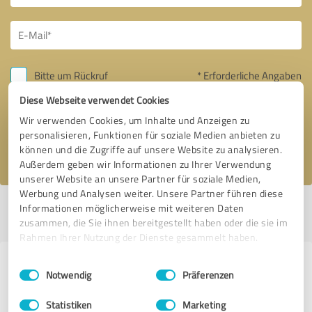
Bitte um Rückruf
* Erforderliche Angaben
Diese Webseite verwendet Cookies
Nachricht senden
Wir verwenden Cookies, um Inhalte und Anzeigen zu
personalisieren, Funktionen für soziale Medien anbieten zu
Ich stimme den
Datenschutzbestimmungen
zu.
können und die Zugriffe auf unsere Website zu analysieren.
Außerdem geben wir Informationen zu Ihrer Verwendung
unserer Website an unsere Partner für soziale Medien,
Werbung und Analysen weiter. Unsere Partner führen diese
Informationen möglicherweise mit weiteren Daten
Profil aktiv seit 01.09.2019 |
Letzte Aktualisierung: 01.09.2019
|
Profil
melden
zusammen, die Sie ihnen bereitgestellt haben oder die sie im
Rahmen Ihrer Nutzung der Dienste gesammelt haben.
Erfahrungen zu weiteren
Einwilligungsauswahl
Impressum
|
Datenschutzbestimmungen
Notwendig
Präferenzen
Anbietern aus dem Bereich Online
Statistiken
Marketing
Marketing