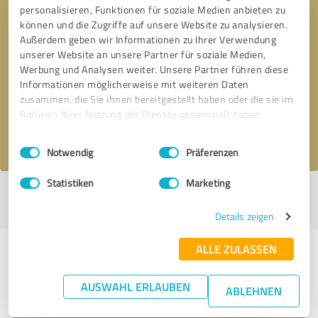
personalisieren, Funktionen für soziale Medien anbieten zu
können und die Zugriffe auf unsere Website zu analysieren.
Außerdem geben wir Informationen zu Ihrer Verwendung
unserer Website an unsere Partner für soziale Medien,
Bitte um Rückruf
* Erforderliche Angaben
Werbung und Analysen weiter. Unsere Partner führen diese
Informationen möglicherweise mit weiteren Daten
Nachricht senden
zusammen, die Sie ihnen bereitgestellt haben oder die sie im
Rahmen Ihrer Nutzung der Dienste gesammelt haben.
Ich stimme den
Datenschutzbestimmungen
zu.
Einwilligungsauswahl
Impressum
|
Datenschutzbestimmungen
Notwendig
Präferenzen
Statistiken
Marketing
Profil aktiv seit 11.01.2017 |
Letzte Aktualisierung: 28.07.2026
|
Profil
melden
Details zeigen
ALLE ZULASSEN
Erfahrungen zu weiteren
Anbietern aus dem Bereich
AUSWAHL ERLAUBEN
ABLEHNEN
Immobilienvermittlung