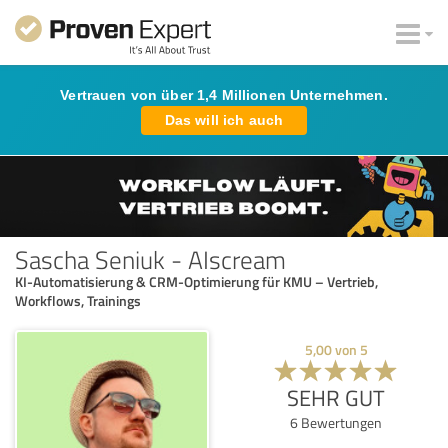
Vertrauen von über 1,4 Millionen Unternehmen.
Das will ich auch
Sascha Seniuk - AIscream
KI-Automatisierung & CRM-Optimierung für KMU – Vertrieb,
Workflows, Trainings
5,00
von
5
SEHR GUT
6
Bewertungen