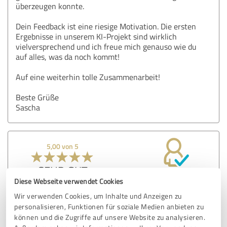
überzeugen konnte.
Dein Feedback ist eine riesige Motivation. Die ersten
Ergebnisse in unserem KI-Projekt sind wirklich
vielversprechend und ich freue mich genauso wie du
auf alles, was da noch kommt!
Auf eine weiterhin tolle Zusammenarbeit!
Beste Grüße
Sascha
5,00 von 5
SEHR GUT
Empfehlung
Diese Webseite verwendet Cookies
Wir verwenden Cookies, um Inhalte und Anzeigen zu
Um bei Automatisierung und KI voranzukommen, muss mir
personalisieren, Funktionen für soziale Medien anbieten zu
niemand Tools erklären. Ich benötige Menschen, die den
können und die Zugriffe auf unsere Website zu analysieren.
Kontext verstehen und die Tools auf diesen adaptieren