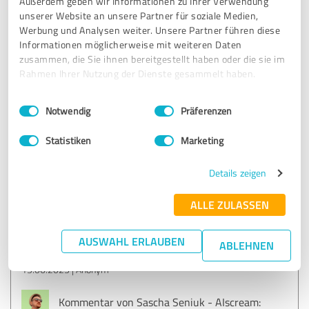
Außerdem geben wir Informationen zu Ihrer Verwendung
können. So entstehen Lösungen.
unserer Website an unsere Partner für soziale Medien,
Werbung und Analysen weiter. Unsere Partner führen diese
Genau ein solcher Mensch ist Sascha. Lösungsorientiert im
Informationen möglicherweise mit weiteren Daten
Kontext meines Unternehmens.
zusammen, die Sie ihnen bereitgestellt haben oder die sie im
Rahmen Ihrer Nutzung der Dienste gesammelt haben.
Sascha erfasst den Kontext rasch und entwickelt zügig
Lösungsvorschläge. Das unterscheidet ihn von vielen
Einwilligungsauswahl
Impressum
|
Datenschutzbestimmungen
„Schlangenölverkäufern“ da draußen. Die Zusammenarbeit
Notwendig
Präferenzen
ist sehr angenehm.
Statistiken
Marketing
Wer Unterstützung bei Themen Automatisierung und KI
und ans Ziel kommen will, ist bei Sascha gut aufgehoben!
Details zeigen
ALLE ZULASSEN
Erfahrungsbericht & Bewertung zu:
Sascha Seniuk - AIscream
AUSWAHL ERLAUBEN
ABLEHNEN
13.06.2025
Anonym
Kommentar von Sascha Seniuk - AIscream: