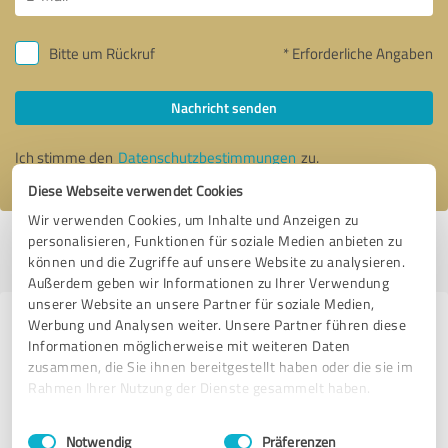
Bitte um Rückruf
* Erforderliche Angaben
Nachricht senden
Ich stimme den
Datenschutzbestimmungen
zu.
Diese Webseite verwendet Cookies
Wir verwenden Cookies, um Inhalte und Anzeigen zu
personalisieren, Funktionen für soziale Medien anbieten zu
Profil aktiv seit 27.05.2020 |
Letzte Aktualisierung: 27.05.2020
|
Profil
können und die Zugriffe auf unsere Website zu analysieren.
melden
Außerdem geben wir Informationen zu Ihrer Verwendung
unserer Website an unsere Partner für soziale Medien,
Werbung und Analysen weiter. Unsere Partner führen diese
Erfahrungen zu weiteren
Informationen möglicherweise mit weiteren Daten
Anbietern aus dem Bereich
zusammen, die Sie ihnen bereitgestellt haben oder die sie im
Steuerberatung
Rahmen Ihrer Nutzung der Dienste gesammelt haben.
Einwilligungsauswahl
Impressum
|
Datenschutzbestimmungen
Lohnsteuerberatungsverein Concept Lohnsteuerhilfe E.V.
Notwendig
Präferenzen