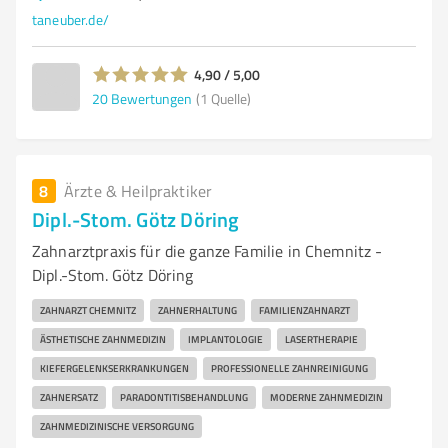
taneuber.de/
4,90 / 5,00
20
Bewertungen
(1 Quelle)
8
Ärzte & Heilpraktiker
Dipl.-Stom. Götz Döring
Zahnarztpraxis für die ganze Familie in Chemnitz -
Dipl.-Stom. Götz Döring
ZAHNARZT CHEMNITZ
ZAHNERHALTUNG
FAMILIENZAHNARZT
ÄSTHETISCHE ZAHNMEDIZIN
IMPLANTOLOGIE
LASERTHERAPIE
KIEFERGELENKSERKRANKUNGEN
PROFESSIONELLE ZAHNREINIGUNG
ZAHNERSATZ
PARADONTITISBEHANDLUNG
MODERNE ZAHNMEDIZIN
ZAHNMEDIZINISCHE VERSORGUNG