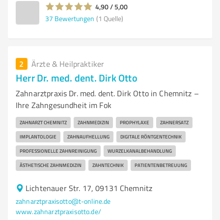
4,90 / 5,00
37
Bewertungen
(1 Quelle)
2
Ärzte & Heilpraktiker
Herr Dr. med. dent. Dirk Otto
Zahnarztpraxis Dr. med. dent. Dirk Otto in Chemnitz –
Ihre Zahngesundheit im Fok
ZAHNARZT CHEMNITZ
ZAHNMEDIZIN
PROPHYLAXE
ZAHNERSATZ
IMPLANTOLOGIE
ZAHNAUFHELLUNG
DIGITALE RÖNTGENTECHNIK
PROFESSIONELLE ZAHNREINIGUNG
WURZELKANALBEHANDLUNG
ÄSTHETISCHE ZAHNMEDIZIN
ZAHNTECHNIK
PATIENTENBETREUUNG
Lichtenauer Str. 17, 09131 Chemnitz
zahnarztpraxisotto@t-online.de
www.zahnarztpraxisotto.de/