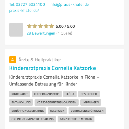
Tel. 03727 5034100
info@praxis-khater.de
praxis-khater.de/
5,00 / 5,00
29
Bewertungen
(1 Quelle)
4
Ärzte & Heilpraktiker
Kinderarztpraxis Cornelia Katzorke
Kinderarztpraxis Cornelia Katzorke in Flöha –
Umfassende Betreuung für Kinder
KINDERARZT
KINDERARZTPRAXIS
FLÖHA
GESUNDHEIT
ENTWICKLUNG
VORSORGEUNTERSUCHUNGEN
IMPFUNGEN
ERNÄHRUNGSBERATUNG
ALLERGIEN
VERHALTENSSTÖRUNGEN
ONLINE-TERMINVEREINBARUNG
GANZHEITLICHE MEDIZIN