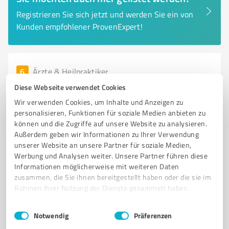
Registrieren Sie sich jetzt und werden Sie ein von
Kunden empfohlener ProvenExpert!
6
Ärzte & Heilpraktiker
Dr. med. Anne Wustmann, Dr. med. Thomas
Diese Webseite verwendet Cookies
Wustmann
Wir verwenden Cookies, um Inhalte und Anzeigen zu
personalisieren, Funktionen für soziale Medien anbieten zu
Gemeinschaftspraxis Wustmann in Mittweida -
können und die Zugriffe auf unsere Website zu analysieren.
Allgemeinmedizin und Pneumologie
Außerdem geben wir Informationen zu Ihrer Verwendung
unserer Website an unsere Partner für soziale Medien,
GEMEINSCHAFTSPRAXIS
ALLGEMEINMEDIZIN
INNERE MEDIZIN
Werbung und Analysen weiter. Unsere Partner führen diese
PNEUMOLOGIE
IMPFUNGEN
MITTWEIDA
Informationen möglicherweise mit weiteren Daten
MEDIZINISCHE VERSORGUNG
FACHÄRZTE
PATIENTENBETREUUNG
zusammen, die Sie ihnen bereitgestellt haben oder die sie im
Rahmen Ihrer Nutzung der Dienste gesammelt haben.
GESUNDHEITSVORSORGE
ATEMWEGSERKRANKUNGEN
PRÄVENTION
Einwilligungsauswahl
Impressum
|
Datenschutzbestimmungen
Weberstraße 52, 09648 Mittweida
Notwendig
Präferenzen
Tel. 03727 2570
info@praxis-wustmann.de