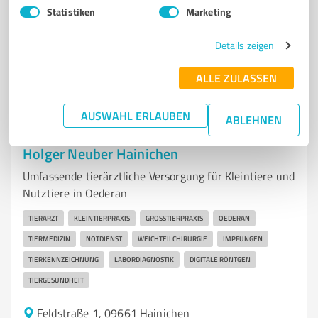
Statistiken
Marketing
www.praxis-wustmann.de/
Details zeigen
4,30 / 5,00
33
Bewertungen
(1 Quelle)
ALLE ZULASSEN
AUSWAHL ERLAUBEN
ABLEHNEN
7
Ärzte & Heilpraktiker
Holger Neuber Hainichen
Umfassende tierärztliche Versorgung für Kleintiere und
Nutztiere in Oederan
TIERARZT
KLEINTIERPRAXIS
GROSSTIERPRAXIS
OEDERAN
TIERMEDIZIN
NOTDIENST
WEICHTEILCHIRURGIE
IMPFUNGEN
TIERKENNZEICHNUNG
LABORDIAGNOSTIK
DIGITALE RÖNTGEN
TIERGESUNDHEIT
Feldstraße 1, 09661 Hainichen