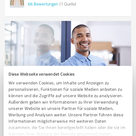
66
Bewertungen
(1 Quelle)
Diese Webseite verwendet Cookies
Sie möchten auch hier gelistet werden?
Wir verwenden Cookies, um Inhalte und Anzeigen zu
personalisieren, Funktionen für soziale Medien anbieten zu
Registrieren Sie sich jetzt und werden Sie ein von
können und die Zugriffe auf unsere Website zu analysieren.
Kunden empfohlener ProvenExpert!
Außerdem geben wir Informationen zu Ihrer Verwendung
unserer Website an unsere Partner für soziale Medien,
Werbung und Analysen weiter. Unsere Partner führen diese
Informationen möglicherweise mit weiteren Daten
6
Ärzte & Heilpraktiker
zusammen, die Sie ihnen bereitgestellt haben oder die sie im
Dr. med. Christos Konstantinou
Rahmen Ihrer Nutzung der Dienste gesammelt haben.