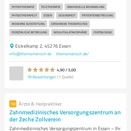
PHYSIOTHERAPIE
TELETHERAPIE
INDIVIDUELLE BEHANDLUNG
PHYSIOTHERAPEUT
ESSEN
GESUNDHEIT
PATIENTENBETREUUNG
MODERNE AUSSTATTUNG
ERFAHRENE THERAPEUTEN
PERSÖNLICHE BETREUUNG
WOHLFÜHLATMOSPHÄRE
FORTBILDUNG
Eickelkamp 2, 45276 Essen
info@themamensch.de
themamensch.de/
4,90 / 5,00
78
Bewertungen
(1 Quelle)
10
Ärzte & Heilpraktiker
Zahnmedizinisches Versorgungszentrum an
der Zeche Zollverein
Zahnmedizinisches Versorgungszentrum in Essen – Ihr