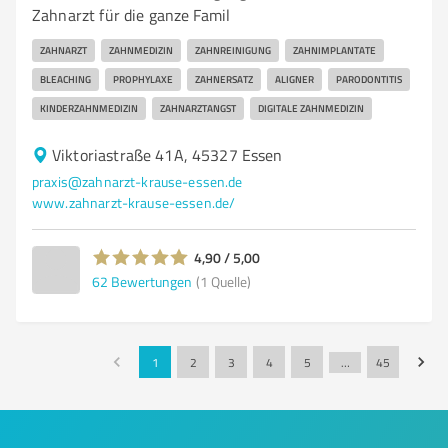
Zahnarzt für die ganze Famil
ZAHNARZT
ZAHNMEDIZIN
ZAHNREINIGUNG
ZAHNIMPLANTATE
BLEACHING
PROPHYLAXE
ZAHNERSATZ
ALIGNER
PARODONTITIS
KINDERZAHNMEDIZIN
ZAHNARZTANGST
DIGITALE ZAHNMEDIZIN
Viktoriastraße 41A, 45327 Essen
praxis@zahnarzt-krause-essen.de
www.zahnarzt-krause-essen.de/
4,90 / 5,00
62
Bewertungen
(1 Quelle)
1
2
3
4
5
…
45