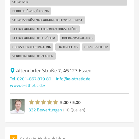
SCHWITZEN
DEKOLLETÉ-VERJÜNGUNG
SCHWEISSDRÜSENABSAUGUNG BEI HYPERHIDROSE
FETTABSAUGUNG MIT DER VIBRATIONSKANÜLE
FETTABSAUGUNG BEI LIPÖDEM
OBERARMSTRAFFUNG
OBERSCHENKELSTRAFFUNG
HAUTPEELING
OHRKORREKTUR
VERKLEINERUNG DER LABIEN
Altendorfer Straße 7, 45127 Essen
Tel. 0201-857 879 80
info@e-sthetic.de
www.e-sthetic.de/
5,00 / 5,00
332
Bewertungen
(10 Quellen)
3
Ärzte & Heilpraktiker