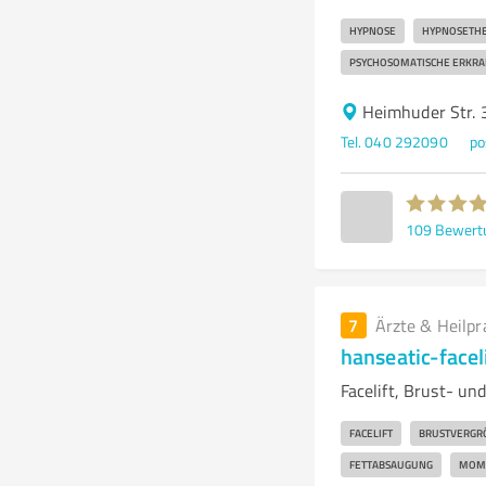
HYPNOSE
HYPNOSETHE
PSYCHOSOMATISCHE ERKR
Heimhuder Str.
Tel. 040 292090
po
109
Bewert
7
Ärzte & Heilpr
hanseatic-facel
Facelift, Brust- un
FACELIFT
BRUSTVERGRÖ
FETTABSAUGUNG
MOM