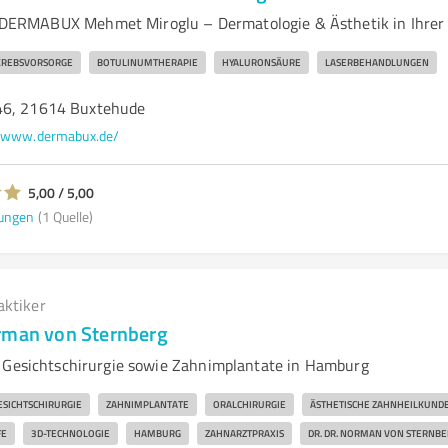
ERMABUX Mehmet Miroglu – Dermatologie & Ästhetik in Ihrer
REBSVORSORGE
BOTULINUMTHERAPIE
HYALURONSÄURE
LASERBEHANDLUNGEN
46, 21614 Buxtehude
www.dermabux.de/
5,00 / 5,00
ungen
(1 Quelle)
aktiker
rman von Sternberg
 Gesichtschirurgie sowie Zahnimplantate in Hamburg
ESICHTSCHIRURGIE
ZAHNIMPLANTATE
ORALCHIRURGIE
ÄSTHETISCHE ZAHNHEILKUND
FE
3D-TECHNOLOGIE
HAMBURG
ZAHNARZTPRAXIS
DR. DR. NORMAN VON STERNBE