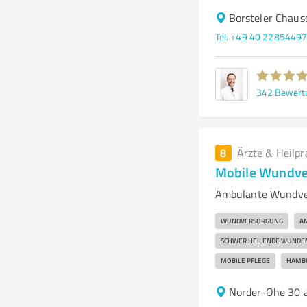
Borsteler Chau
Tel. +49 40 2285449
342
Bewert
8
Ärzte & Heilpr
Mobile Wundve
Ambulante Wundver
WUNDVERSORGUNG
A
SCHWER HEILENDE WUNDE
MOBILE PFLEGE
HAMB
Norder-Ohe 30 