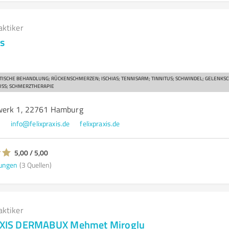
aktiker
is
TISCHE BEHANDLUNG; RÜCKENSCHMERZEN; ISCHIAS; TENNISARM; TINNITUS; SCHWINDEL; GELENKS
USS; SCHMERZTHERAPIE
werk 1, 22761 Hamburg
7
info@felixpraxis.de
felixpraxis.de
5,00 / 5,00
ungen
(3 Quellen)
aktiker
IS DERMABUX Mehmet Miroglu