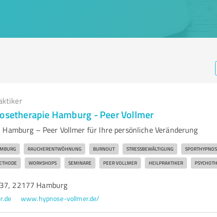
aktiker
nosetherapie Hamburg - Peer Vollmer
 Hamburg – Peer Vollmer für Ihre persönliche Veränderung
MBURG
RAUCHERENTWÖHNUNG
BURNOUT
STRESSBEWÄLTIGUNG
SPORTHYPNOS
ETHODE
WORKSHOPS
SEMINARE
PEER VOLLMER
HEILPRAKTIKER
PSYCHOTH
237, 22177 Hamburg
r.de
www.hypnose-vollmer.de/