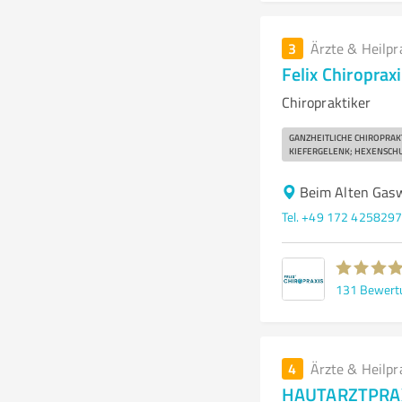
3
Ärzte & Heilpr
Felix Chiroprax
Chiropraktiker
GANZHEITLICHE CHIROPRAK
KIEFERGELENK; HEXENSCH
Beim Alten Gas
Tel. +49 172 425829
131
Bewert
4
Ärzte & Heilpr
HAUTARZTPRAX