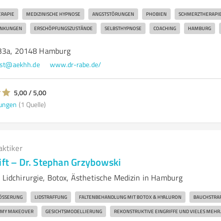
RAPIE
MEDIZINISCHE HYPNOSE
ANGSTSTÖRUNGEN
PHOBIEN
SCHMERZTHERAPI
ANKUNGEN
ERSCHÖPFUNGSZUSTÄNDE
SELBSTHYPNOSE
COACHING
HAMBURG
 33a, 20148 Hamburg
st@aekhh.de
www.dr-rabe.de/
5,00 / 5,00
ungen
(1 Quelle)
aktiker
ift – Dr. Stephan Grzybowski
d Lidchirurgie, Botox, Ästhetische Medizin in Hamburg
SSERUNG
LIDSTRAFFUNG
FALTENBEHANDLUNG MIT BOTOX & HYALURON
BAUCHSTRA
MY MAKEOVER
GESICHTSMODELLIERUNG
REKONSTRUKTIVE EINGRIFFE UND VIELES MEHR.