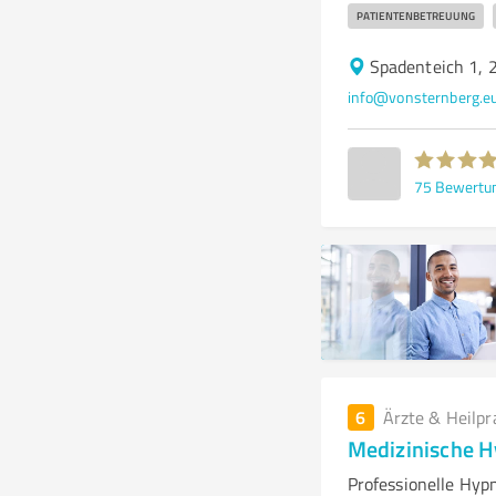
PATIENTENBETREUUNG
Spadenteich 1,
info@vonsternberg.e
75
Bewertu
6
Ärzte & Heilpr
Medizinische H
Professionelle Hyp