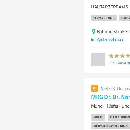
HAUTARZTPRAXIS D
DERMATOLOGIE
HAUTK
Bahnhofstraße 
info@dermabux.de
105
Bewert
5
Ärzte & Heilpr
MKG Dr. Dr. No
Mund-, Kiefer- und
MUND-
KIEFER- UND G
MINIMALINVASIVE EINGRIF