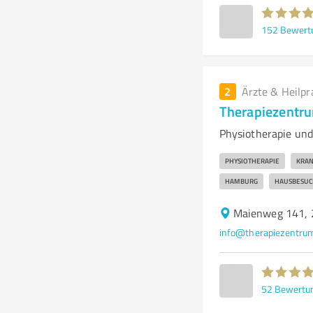
152
Bewert
2
Ärzte & Heilpr
Therapiezentr
Physiotherapie und
PHYSIOTHERAPIE
KRAN
HAMBURG
HAUSBESUC
Maienweg 141,
info@therapiezentru
52
Bewertu