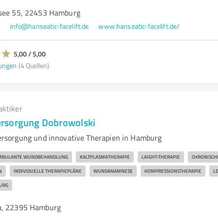
ssee 55, 22453 Hamburg
7
info@hanseatic-facelift.de
www.hanseatic-facelift.de/
5,00 / 5,00
ungen
(4 Quellen)
aktiker
rsorgung Dobrowolski
sorgung und innovative Therapien in Hamburg
MBULANTE WUNDBEHANDLUNG
KALTPLASMATHERAPIE
LAIGHT-THERAPIE
CHRONISCH
N
INDIVIDUELLE THERAPIEPLÄNE
WUNDANAMNESE
KOMPRESSIONSTHERAPIE
L
URG
a, 22395 Hamburg