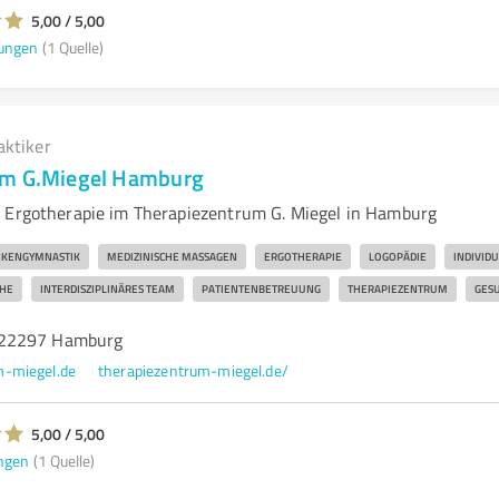
5,00 / 5,00
ungen
(1 Quelle)
aktiker
um G.Miegel Hamburg
 Ergotherapie im Therapiezentrum G. Miegel in Hamburg
KENGYMNASTIK
MEDIZINISCHE MASSAGEN
ERGOTHERAPIE
LOGOPÄDIE
INDIVID
HE
INTERDISZIPLINÄRES TEAM
PATIENTENBETREUUNG
THERAPIEZENTRUM
GES
 22297 Hamburg
m-miegel.de
therapiezentrum-miegel.de/
5,00 / 5,00
ngen
(1 Quelle)