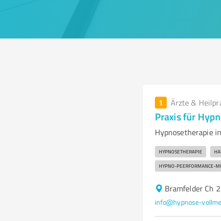
1
Ärzte & Heilpr
Praxis für Hyp
Hypnosetherapie in
HYPNOSETHERAPIE
HA
HYPNO-PEERFORMANCE-M
Bramfelder Ch 
info@hypnose-vollme