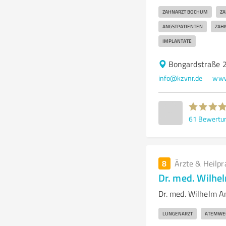
ZAHNARZT BOCHUM
ZA
ANGSTPATIENTEN
ZAHN
IMPLANTATE
Bongardstraße 
info@kzvnr.de
www
61
Bewertu
8
Ärzte & Heilpr
Dr. med. Wilh
Dr. med. Wilhelm 
LUNGENARZT
ATEMWE