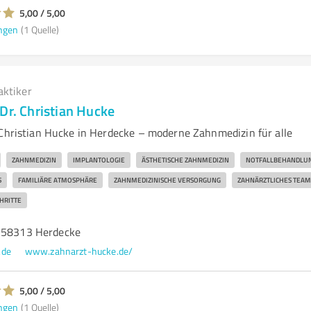
5,00 / 5,00
ngen
(1 Quelle)
aktiker
Dr. Christian Hucke
 Christian Hucke in Herdecke – moderne Zahnmedizin für alle
ZAHNMEDIZIN
IMPLANTOLOGIE
ÄSTHETISCHE ZAHNMEDIZIN
NOTFALLBEHANDLU
S
FAMILIÄRE ATMOSPHÄRE
ZAHNMEDIZINISCHE VERSORGUNG
ZAHNÄRZTLICHES TEAM
HRITTE
, 58313 Herdecke
.de
www.zahnarzt-hucke.de/
5,00 / 5,00
ngen
(1 Quelle)