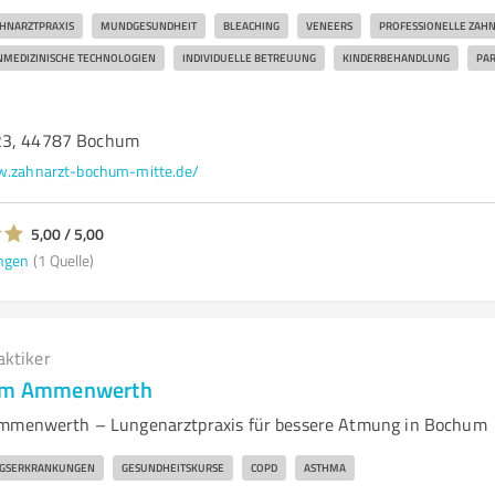
HNARZTPRAXIS
MUNDGESUNDHEIT
BLEACHING
VENEERS
PROFESSIONELLE ZAH
MEDIZINISCHE TECHNOLOGIEN
INDIVIDUELLE BETREUUNG
KINDERBEHANDLUNG
PAR
23, 44787 Bochum
.zahnarzt-bochum-mitte.de/
5,00 / 5,00
ngen
(1 Quelle)
aktiker
elm Ammenwerth
Ammenwerth – Lungenarztpraxis für bessere Atmung in Bochum
GSERKRANKUNGEN
GESUNDHEITSKURSE
COPD
ASTHMA