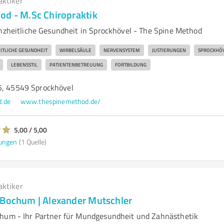
aktiker
od - M.Sc Chiropraktik
anzheitliche Gesundheit in Sprockhövel - The Spine Method
ITLICHE GESUNDHEIT
WIRBELSÄULE
NERVENSYSTEM
JUSTIERUNGEN
SPROCKHÖ
LEBENSSTIL
PATIENTENBETREUUNG
FORTBILDUNG
5, 45549 Sprockhövel
.de
www.thespinemethod.de/
5,00 / 5,00
ungen
(1 Quelle)
aktiker
 Bochum | Alexander Mutschler
chum - Ihr Partner für Mundgesundheit und Zahnästhetik