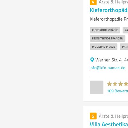
4
Ärzte & Heilpr
Kieferorthopäd
Kieferorthopädie P
KIEFERORTHOPÄDIE
Z
FESTSITZENDE SPANGEN
MODERNE PRAXIS
PAT
Werner Str. 4, 
info@kfo-namazi.de
109
Bewert
5
Ärzte & Heilpr
Villa Aesthetik