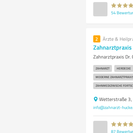
54
Bewertu
2
Ärzte & Heilpr
Zahnarztpraxis 
Zahnarztpraxis Dr.
ZAHNARZT
HERDECKE
MODERNE ZAHNARZTPRAXI
ZAHNMEDIZINISCHE FORTSC
Wetterstraße 3
info@zahnarzt-hucke
87
Bewertu