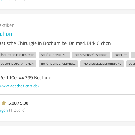
aktiker
ichon
astische Chirurgie in Bochum bei Dr. med. Dirk Cichon
ÄSTHETISCHE CHIRURGIE
SCHÖNHEITSKLINIK
BRUSTVERGRÖSSERUNG
FACELIFT
BULANTE OPERATIONEN
NATÜRLICHE ERGEBNISSE
INDIVIDUELLE BEHANDLUNG
BOC
raße 110e, 44799 Bochum
www.aestheticals.de/
5,00 / 5,00
ngen
(1 Quelle)