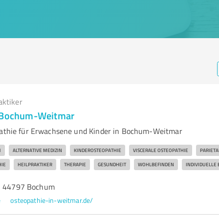
aktiker
n Bochum-Weitmar
pathie für Erwachsene und Kinder in Bochum-Weitmar
M
ALTERNATIVE MEDIZIN
KINDEROSTEOPATHIE
VISCERALE OSTEOPATHIE
PARIETA
HIE
HEILPRAKTIKER
THERAPIE
GESUNDHEIT
WOHLBEFINDEN
INDIVIDUELLE
1, 44797 Bochum
e
osteopathie-in-weitmar.de/