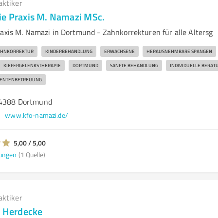
aktiker
ie Praxis M. Namazi MSc.
raxis M. Namazi in Dortmund - Zahnkorrekturen für alle Altersg
AHNKORREKTUR
KINDERBEHANDLUNG
ERWACHSENE
HERAUSNEHMBARE SPANGEN
KIEFERGELENKSTHERAPIE
DORTMUND
SANFTE BEHANDLUNG
INDIVIDUELLE BERAT
IENTENBETREUUNG
44388 Dortmund
www.kfo-namazi.de/
5,00 / 5,00
ungen
(1 Quelle)
aktiker
a Herdecke