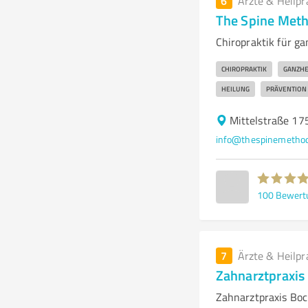
6
Ärzte & Heilpr
The Spine Meth
Chiropraktik für g
CHIROPRAKTIK
GANZHE
HEILUNG
PRÄVENTION
Mittelstraße 17
info@thespinemethod
100
Bewert
7
Ärzte & Heilpr
Zahnarztpraxis
Zahnarztpraxis Bo