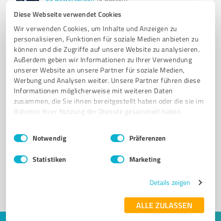
Diese Webseite verwendet Cookies
Wir verwenden Cookies, um Inhalte und Anzeigen zu
personalisieren, Funktionen für soziale Medien anbieten zu
können und die Zugriffe auf unsere Website zu analysieren.
Außerdem geben wir Informationen zu Ihrer Verwendung
unserer Website an unsere Partner für soziale Medien,
Werbung und Analysen weiter. Unsere Partner führen diese
Informationen möglicherweise mit weiteren Daten
zusammen, die Sie ihnen bereitgestellt haben oder die sie im
Rahmen Ihrer Nutzung der Dienste gesammelt haben.
Sie möchten auch hier gelistet werden?
Einwilligungsauswahl
Impressum
|
Datenschutzbestimmungen
Notwendig
Präferenzen
Registrieren Sie sich jetzt und werden Sie ein von
Kunden empfohlener ProvenExpert!
Statistiken
Marketing
Details zeigen
1
ALLE ZULASSEN