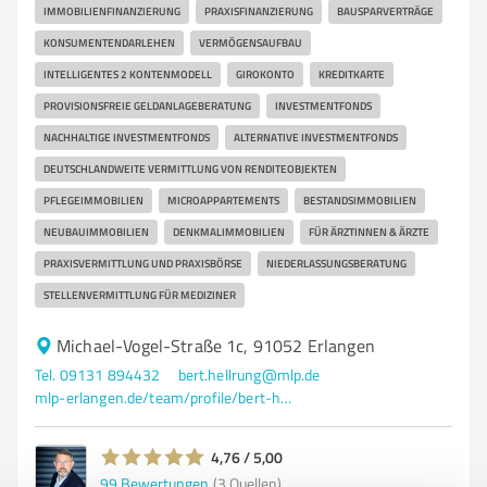
IMMOBILIENFINANZIERUNG
PRAXISFINANZIERUNG
BAUSPARVERTRÄGE
KONSUMENTENDARLEHEN
VERMÖGENSAUFBAU
INTELLIGENTES 2 KONTENMODELL
GIROKONTO
KREDITKARTE
PROVISIONSFREIE GELDANLAGEBERATUNG
INVESTMENTFONDS
NACHHALTIGE INVESTMENTFONDS
ALTERNATIVE INVESTMENTFONDS
DEUTSCHLANDWEITE VERMITTLUNG VON RENDITEOBJEKTEN
PFLEGEIMMOBILIEN
MICROAPPARTEMENTS
BESTANDSIMMOBILIEN
NEUBAUIMMOBILIEN
DENKMALIMMOBILIEN
FÜR ÄRZTINNEN & ÄRZTE
PRAXISVERMITTLUNG UND PRAXISBÖRSE
NIEDERLASSUNGSBERATUNG
STELLENVERMITTLUNG FÜR MEDIZINER
Michael-Vogel-Straße 1c, 91052 Erlangen
Tel. 09131 894432
bert.hellrung@mlp.de
mlp-erlangen.de/team/profile/bert-hellrung/
4,76 / 5,00
99
Bewertungen
(3 Quellen)