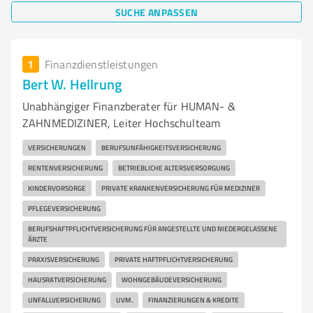
SUCHE ANPASSEN
1
Finanzdienstleistungen
Bert W. Hellrung
Unabhängiger Finanzberater für HUMAN- &
ZAHNMEDIZINER, Leiter Hochschulteam
VERSICHERUNGEN
BERUFSUNFÄHIGKEITSVERSICHERUNG
RENTENVERSICHERUNG
BETRIEBLICHE ALTERSVERSORGUNG
KINDERVORSORGE
PRIVATE KRANKENVERSICHERUNG FÜR MEDIZINER
PFLEGEVERSICHERUNG
BERUFSHAFTPFLICHTVERSICHERUNG FÜR ANGESTELLTE UND NIEDERGELASSENE
ÄRZTE
PRAXISVERSICHERUNG
PRIVATE HAFTPFLICHTVERSICHERUNG
HAUSRATVERSICHERUNG
WOHNGEBÄUDEVERSICHERUNG
UNFALLVERSICHERUNG
UVM.
FINANZIERUNGEN & KREDITE