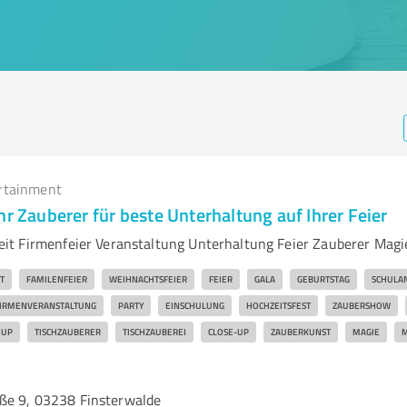
rtainment
hr Zauberer für beste Unterhaltung auf Ihrer Feier
t Firmenfeier Veranstaltung Unterhaltung Feier Zauberer Magi
T
FAMILENFEIER
WEIHNACHTSFEIER
FEIER
GALA
GEBURTSTAG
SCHULA
IRMENVERANSTALTUNG
PARTY
EINSCHULUNG
HOCHZEITSFEST
ZAUBERSHOW
 UP
TISCHZAUBERER
TISCHZAUBEREI
CLOSE-UP
ZAUBERKUNST
MAGIE
M
ße 9, 03238 Finsterwalde