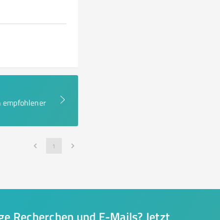
en empfohlener
1
nge Recherchen und E-Mails? Jetzt