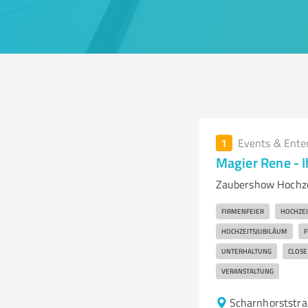
1
Events & Ente
Magier Rene - I
Zaubershow Hochzei
FIRMENFEIER
HOCHZEI
HOCHZEITSJUBILÄUM
F
UNTERHALTUNG
CLOSE
VERANSTALTUNG
Scharnhorststra