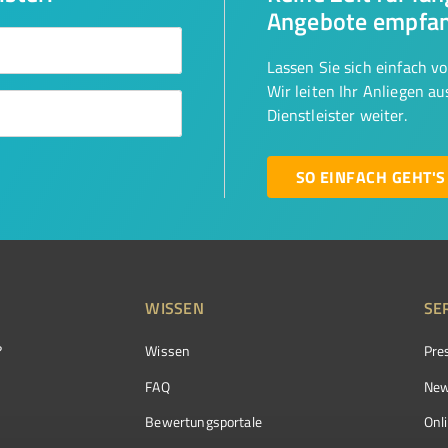
Angebote empfa
Lassen Sie sich einfach v
Wir leiten Ihr Anliegen a
Dienstleister weiter.
SO EINFACH GEHT'S
WISSEN
SE
?
Wissen
Pre
FAQ
New
Bewertungsportale
Onl