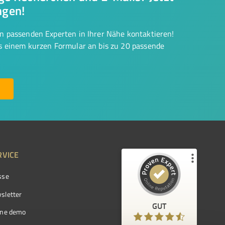
ngen!
on passenden Experten in Ihrer Nähe kontaktieren!
us einem kurzen Formular an bis zu 20 passende
RVICE
sse
Kundenbewertungen und Erfahrungen zu
ProvenExpert.com
sletter
GUT
%
97
GUT
ine demo
Empfehlungen auf