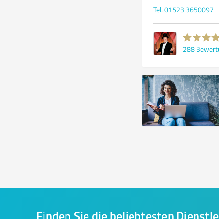
Tel. 01523 3650097
288
Bewert
Finden Sie die beliebtesten Dienstle