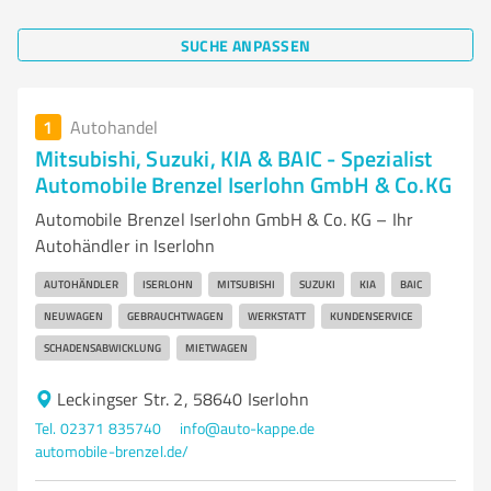
SUCHE ANPASSEN
1
Autohandel
Mitsubishi, Suzuki, KIA & BAIC - Spezialist
Automobile Brenzel Iserlohn GmbH & Co.KG
Automobile Brenzel Iserlohn GmbH & Co. KG – Ihr
Autohändler in Iserlohn
AUTOHÄNDLER
ISERLOHN
MITSUBISHI
SUZUKI
KIA
BAIC
NEUWAGEN
GEBRAUCHTWAGEN
WERKSTATT
KUNDENSERVICE
SCHADENSABWICKLUNG
MIETWAGEN
Leckingser Str. 2, 58640 Iserlohn
Tel. 02371 835740
info@auto-kappe.de
automobile-brenzel.de/