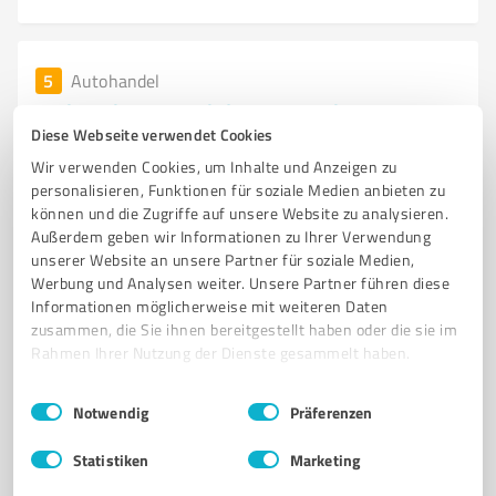
5
Autohandel
Dickreich Automobile NRW GmbH
Diese Webseite verwendet Cookies
Dickreich Automobile NRW GmbH – Ihr Autohändler
Wir verwenden Cookies, um Inhalte und Anzeigen zu
für junge Gebrauchtwagen in NRW
personalisieren, Funktionen für soziale Medien anbieten zu
können und die Zugriffe auf unsere Website zu analysieren.
GEBRAUCHTWAGEN
AUTOHANDEL
BMW
VOLKSWAGEN
AUDI
Außerdem geben wir Informationen zu Ihrer Verwendung
unserer Website an unsere Partner für soziale Medien,
Hämmerstraße 4, 58708 Menden (Sauerland)
Werbung und Analysen weiter. Unsere Partner führen diese
info@dickreich.com
dickreich.com/
Informationen möglicherweise mit weiteren Daten
zusammen, die Sie ihnen bereitgestellt haben oder die sie im
Rahmen Ihrer Nutzung der Dienste gesammelt haben.
4,50 / 5,00
11
Bewertungen
(1 Quelle)
Einwilligungsauswahl
Impressum
|
Datenschutzbestimmungen
Notwendig
Präferenzen
Statistiken
Marketing