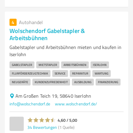
4
Autohandel
Wolschendorf Gabelstapler &
Arbeitsbühnen
Gabelstapler und Arbeitsbühnen mieten und kaufen in
Iserlohn
GABELSTAPLER
MIETSTAPLER
ARBEITSBÜHNEN
ISERLOHN
FLURFÖRDERZEUGTECHNIK
SERVICE
REPARATUR
WARTUNG
NEUGERÄTE
KUNDENZUFRIEDENHEIT
AUSBILDUNG
FINANZIERUNG
Am Großen Teich 19, 58640 Iserlohn
info@wolschendorf.de
www.wolschendorf.de/
4,60 / 5,00
34
Bewertungen
(1 Quelle)