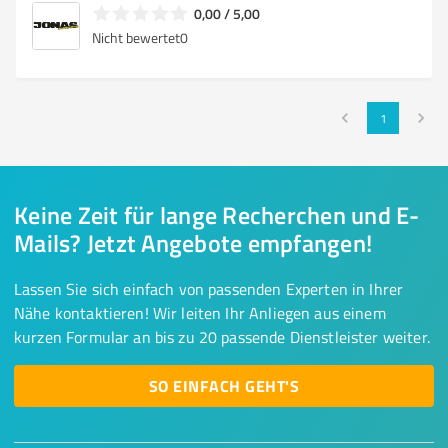
0,00 / 5,00
Nicht bewertet
0
1
Keine Zeit für lange Recherchen und E-
Mails? Jetzt Angebote empfangen!
Lassen Sie sich einfach von passenden Experten in Ihrer
Nähe kontaktieren! Wir leiten Ihr Anliegen aus einem
kurzen Formular an bis zu 20 passende Dienstleister weiter.
SO EINFACH GEHT'S