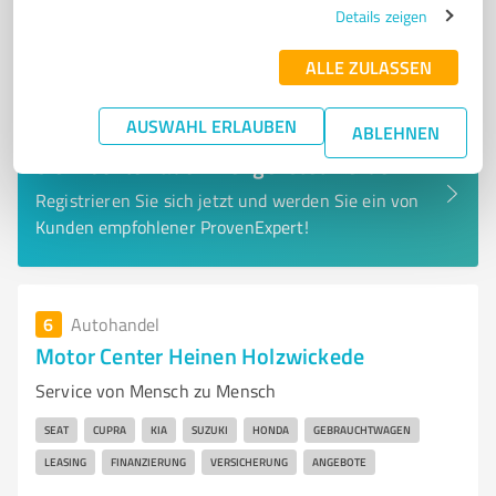
Details zeigen
ALLE ZULASSEN
AUSWAHL ERLAUBEN
ABLEHNEN
Sie möchten auch hier gelistet werden?
Registrieren Sie sich jetzt und werden Sie ein von
Kunden empfohlener ProvenExpert!
6
Autohandel
Motor Center Heinen Holzwickede
Service von Mensch zu Mensch
SEAT
CUPRA
KIA
SUZUKI
HONDA
GEBRAUCHTWAGEN
LEASING
FINANZIERUNG
VERSICHERUNG
ANGEBOTE