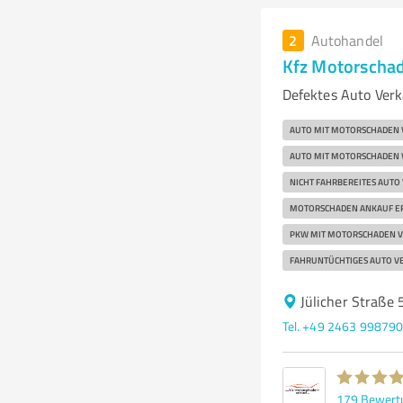
2
Autohandel
Kfz Motorscha
Defektes Auto Ver
AUTO MIT MOTORSCHADEN
AUTO MIT MOTORSCHADEN
NICHT FAHRBEREITES AUTO
MOTORSCHADEN ANKAUF E
PKW MIT MOTORSCHADEN 
FAHRUNTÜCHTIGES AUTO V
Jülicher Straße 
Tel. +49 2463 99879
179
Bewert