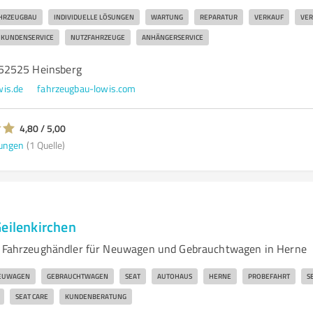
HRZEUGBAU
INDIVIDUELLE LÖSUNGEN
WARTUNG
REPARATUR
VERKAUF
VER
KUNDENSERVICE
NUTZFAHRZEUGE
ANHÄNGERSERVICE
52525 Heinsberg
is.de
fahrzeugbau-lowis.com
4,80 / 5,00
ungen
(1 Quelle)
Geilenkirchen
hr Fahrzeughändler für Neuwagen und Gebrauchtwagen in Herne
EUWAGEN
GEBRAUCHTWAGEN
SEAT
AUTOHAUS
HERNE
PROBEFAHRT
S
SEAT CARE
KUNDENBERATUNG