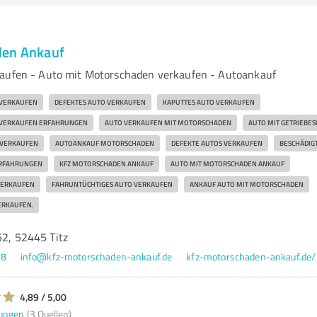
den Ankauf
kaufen - Auto mit Motorschaden verkaufen - Autoankauf
 VERKAUFEN
DEFEKTES AUTO VERKAUFEN
KAPUTTES AUTO VERKAUFEN
 VERKAUFEN ERFAHRUNGEN
AUTO VERKAUFEN MIT MOTORSCHADEN
AUTO MIT GETRIEBE
 VERKAUFEN
AUTOANKAUF MOTORSCHADEN
DEFEKTE AUTOS VERKAUFEN
BESCHÄDIG
RFAHRUNGEN
KFZ MOTORSCHADEN ANKAUF
AUTO MIT MOTORSCHADEN ANKAUF
VERKAUFEN
FAHRUNTÜCHTIGES AUTO VERKAUFEN
ANKAUF AUTO MIT MOTORSCHADEN
ERKAUFEN.
52, 52445 Titz
08
info@kfz-motorschaden-ankauf.de
kfz-motorschaden-ankauf.de/
4,89 / 5,00
ungen
(3 Quellen)