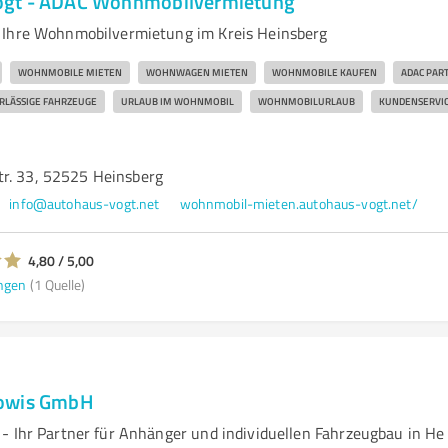
gt - ADAC Wohnmobilvermietung
 Ihre Wohnmobilvermietung im Kreis Heinsberg
WOHNMOBILE MIETEN
WOHNWAGEN MIETEN
WOHNMOBILE KAUFEN
ADAC PAR
RLÄSSIGE FAHRZEUGE
URLAUB IM WOHNMOBIL
WOHNMOBILURLAUB
KUNDENSERVI
r. 33, 52525 Heinsberg
info@autohaus-vogt.net
wohnmobil-mieten.autohaus-vogt.net/
4,80 / 5,00
ngen
(1 Quelle)
Lowis GmbH
- Ihr Partner für Anhänger und individuellen Fahrzeugbau in He