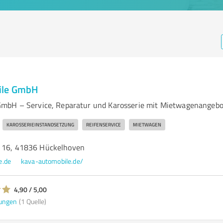
ile GmbH
mbH – Service, Reparatur und Karosserie mit Mietwagenangebo
KAROSSERIEINSTANDSETZUNG
REIFENSERVICE
MIETWAGEN
. 16, 41836 Hückelhoven
e.de
kava-automobile.de/
4,90 / 5,00
ungen
(1 Quelle)