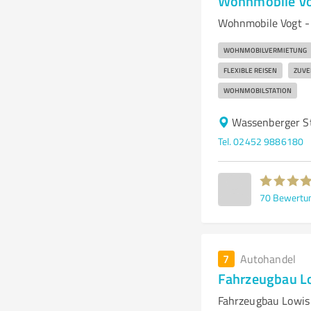
Wohnmobile Vo
Wohnmobile Vogt -
WOHNMOBILVERMIETUNG
FLEXIBLE REISEN
ZUVE
WOHNMOBILSTATION
Wassenberger St
Tel. 02452 9886180
70
Bewertu
7
Autohandel
Fahrzeugbau 
Fahrzeugbau Lowis 