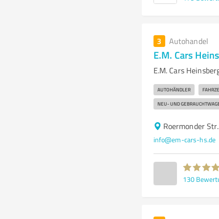
3
Autohandel
E.M. Cars Hei
E.M. Cars Heinsber
AUTOHÄNDLER
FAHRZ
NEU- UND GEBRAUCHTWAG
Roermonder Str.
info@em-cars-hs.de
130
Bewert