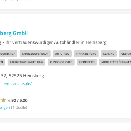
nsberg GmbH
g - Ihr vertrauenswürdiger Autohändler in Heinsberg
EUGANKAUF
FAHRZEUGVERKAUF
AUTO-ABO
FINANZIERUNG
LEASING
GEBRA
EN
FAHRZEUGVERMITTLUNG
KUNDENSERVICE
HEINSBERG
MOBILITÄTSLÖSUNGE
 32, 52525 Heinsberg
em-cars-hs.de/
4,90 / 5,00
ungen
(1 Quelle)