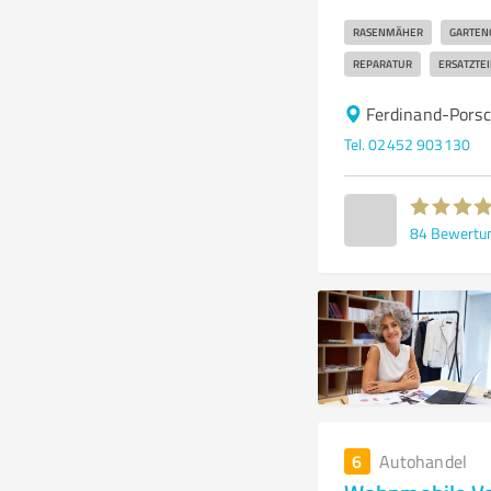
RASENMÄHER
GARTEN
REPARATUR
ERSATZTEI
Ferdinand-Porsc
Tel. 02452 903130
84
Bewertu
6
Autohandel