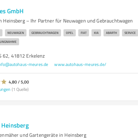
res GmbH
n Heinsberg – Ihr Partner für Neuwagen und Gebrauchtwagen
NEUWAGEN
GEBRAUCHTWAGEN
OPEL
FIAT
KIA
ABARTH
SERVICE
LUNGNAHME
S 62, 41812 Erkelenz
info@autohaus-meures.de
www.autohaus-meures.de/
4,80 / 5,00
ungen
(1 Quelle)
 Heinsberg
senmäher und Gartengeräte in Heinsberg