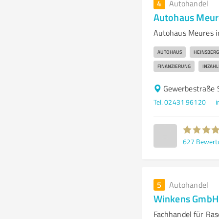
4
Autohandel
Autohaus Meu
Autohaus Meures i
AUTOHAUS
HEINSBERG
FINANZIERUNG
INZAH
Gewerbestraße 
Tel. 02431 96120
627
Bewert
5
Autohandel
Winkens GmbH
Fachhandel für Ra