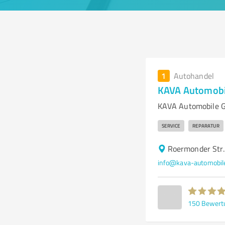
1
Autohandel
KAVA Automob
KAVA Automobile G
SERVICE
REPARATUR
Roermonder Str
info@kava-automobil
150
Bewert