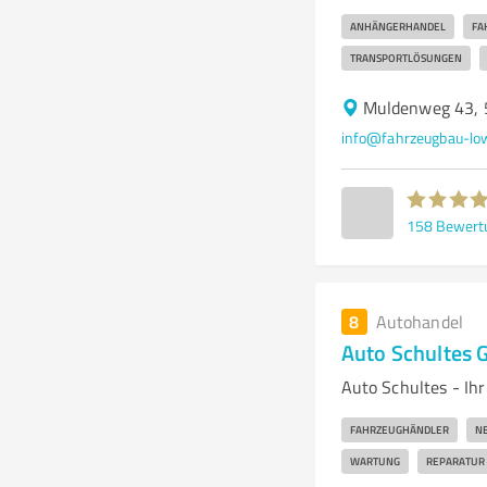
ANHÄNGERHANDEL
FA
TRANSPORTLÖSUNGEN
Muldenweg 43, 
info@fahrzeugbau-low
158
Bewert
8
Autohandel
Auto Schultes 
Auto Schultes - I
FAHRZEUGHÄNDLER
N
WARTUNG
REPARATUR