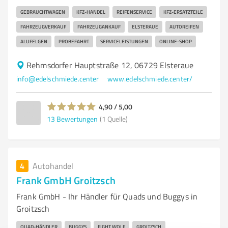
GEBRAUCHTWAGEN
KFZ-HANDEL
REIFENSERVICE
KFZ-ERSATZTEILE
FAHRZEUGVERKAUF
FAHRZEUGANKAUF
ELSTERAUE
AUTOREIFEN
ALUFELGEN
PROBEFAHRT
SERVICELEISTUNGEN
ONLINE-SHOP
Rehmsdorfer Hauptstraße 12, 06729 Elsteraue
info@edelschmiede.center
www.edelschmiede.center/
4,90 / 5,00
13
Bewertungen
(1 Quelle)
4
Autohandel
Frank GmbH Groitzsch
Frank GmbH - Ihr Händler für Quads und Buggys in
Groitzsch
QUAD-HÄNDLER
BUGGYS
FIGHT WOLF
GROITZSCH