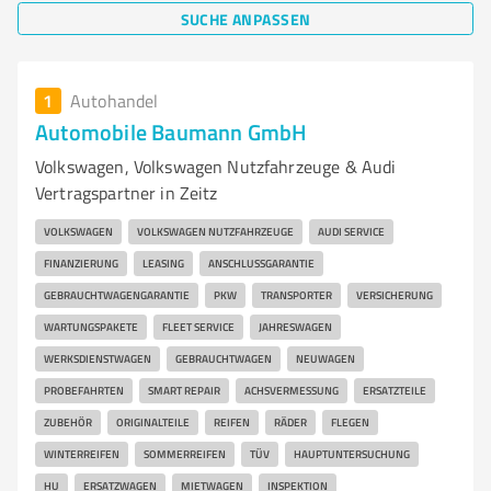
SUCHE ANPASSEN
1
Autohandel
Automobile Baumann GmbH
Volkswagen, Volkswagen Nutzfahrzeuge & Audi
Vertragspartner in Zeitz
VOLKSWAGEN
VOLKSWAGEN NUTZFAHRZEUGE
AUDI SERVICE
FINANZIERUNG
LEASING
ANSCHLUSSGARANTIE
GEBRAUCHTWAGENGARANTIE
PKW
TRANSPORTER
VERSICHERUNG
WARTUNGSPAKETE
FLEET SERVICE
JAHRESWAGEN
WERKSDIENSTWAGEN
GEBRAUCHTWAGEN
NEUWAGEN
PROBEFAHRTEN
SMART REPAIR
ACHSVERMESSUNG
ERSATZTEILE
ZUBEHÖR
ORIGINALTEILE
REIFEN
RÄDER
FLEGEN
WINTERREIFEN
SOMMERREIFEN
TÜV
HAUPTUNTERSUCHUNG
HU
ERSATZWAGEN
MIETWAGEN
INSPEKTION