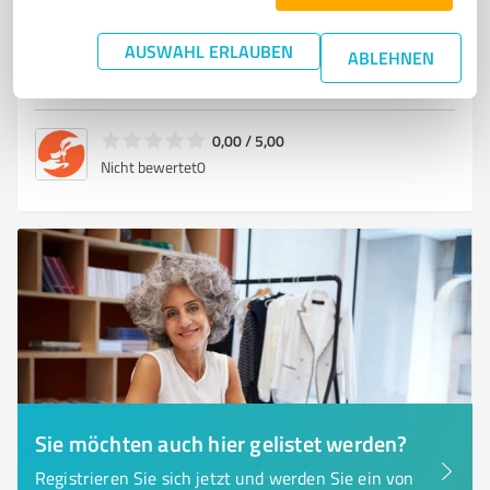
Friedrich-Ebert-Straße 32, 04600 Altenburg
AUSWAHL ERLAUBEN
ABLEHNEN
Tel. +49 1744662996
info@autoankauf-altenburg.top
autoankauf-altenburg.top/
0,00 / 5,00
Nicht bewertet
0
Sie möchten auch hier gelistet werden?
Registrieren Sie sich jetzt und werden Sie ein von