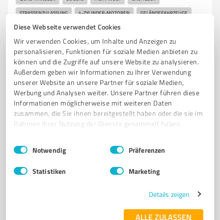
STRASSENZULASSUNG
4-ZYLINDER-MOTOREN
GELÄNDEFAHRZEUGE
Diese Webseite verwendet Cookies
KUNDENBERATUNG
ZUBEHÖR
FAHRZEUGANPASSUNG
LEISTUNG
Wir verwenden Cookies, um Inhalte und Anzeigen zu
ABENTEUER
personalisieren, Funktionen für soziale Medien anbieten zu
können und die Zugriffe auf unsere Website zu analysieren.
Bornaer Str. 1, 04539 Groitzsch
Außerdem geben wir Informationen zu Ihrer Verwendung
info@fightwolf4x4-buggy.de
unserer Website an unsere Partner für soziale Medien,
www.fightwolf4x4-buggy.de/
Werbung und Analysen weiter. Unsere Partner führen diese
Informationen möglicherweise mit weiteren Daten
zusammen, die Sie ihnen bereitgestellt haben oder die sie im
3,90 / 5,00
Rahmen Ihrer Nutzung der Dienste gesammelt haben.
16
Bewertungen
(1 Quelle)
Einwilligungsauswahl
Impressum
|
Datenschutzbestimmungen
Notwendig
Präferenzen
Statistiken
Marketing
5
Autohandel
Autoankauf Altenburg
Details zeigen
Autoankauf Altenburg Kauft Ihre Gebrauchtwagen in
Altenburg vor Ort
ALLE ZULASSEN