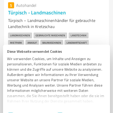
5
Autohandel
Türpisch - Landmaschinen
Türpisch – Landmaschinenhändler für gebrauchte
Landtechnik in Kretzschau
LANDMASCHINEN
GEBRAUCHTE MASCHINEN
LANDTECHNIK
MIETPARK
ANKAUF
BAUMASCHINEN
LANDWIRTSCHAFT
KRETZSCHAU
ERNTEMASCHINEN
PFLANZENSCHUTZ
Diese Webseite verwendet Cookies
BODENBEARBEITUNG
RINDFLEISCHPRODUKTION
Wir verwenden Cookies, um Inhalte und Anzeigen zu
personalisieren, Funktionen für soziale Medien anbieten zu
Landstraße 3-4, 06712 Grana
können und die Zugriffe auf unsere Website zu analysieren.
Außerdem geben wir Informationen zu Ihrer Verwendung
info@tuerpisch.de
www.tuerpisch.de/
unserer Website an unsere Partner für soziale Medien,
Werbung und Analysen weiter. Unsere Partner führen diese
4,70 / 5,00
Informationen möglicherweise mit weiteren Daten
19
Bewertungen
(1 Quelle)
zusammen, die Sie ihnen bereitgestellt haben oder die sie im
Rahmen Ihrer Nutzung der Dienste gesammelt haben.
Einwilligungsauswahl
Impressum
|
Datenschutzbestimmungen