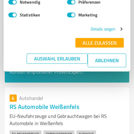
Notwendig
Präferenzen
Statistiken
Marketing
Details zeigen
ALLE ZULASSEN
Sie möchten auch hier gelistet werden?
AUSWAHL ERLAUBEN
ABLEHNEN
Registrieren Sie sich jetzt und werden Sie ein von
Kunden empfohlener ProvenExpert!
6
Autohandel
RS Automobile Weißenfels
EU-Neufahrzeuge und Gebrauchtwagen bei RS
Automobile in Weißenfels
EU-NEUFAHRZEUGE
GEBRAUCHTWAGEN
AUTOHAUS