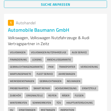
SUCHE ANPASSEN
1
Autohandel
Automobile Baumann GmbH
Volkswagen, Volkswagen Nutzfahrzeuge & Audi
Vertragspartner in Zeitz
VOLKSWAGEN
VOLKSWAGEN NUTZFAHRZEUGE
AUDI SERVICE
FINANZIERUNG
LEASING
ANSCHLUSSGARANTIE
GEBRAUCHTWAGENGARANTIE
PKW
TRANSPORTER
VERSICHERUNG
WARTUNGSPAKETE
FLEET SERVICE
JAHRESWAGEN
WERKSDIENSTWAGEN
GEBRAUCHTWAGEN
NEUWAGEN
PROBEFAHRTEN
SMART REPAIR
ACHSVERMESSUNG
ERSATZTEILE
ZUBEHÖR
ORIGINALTEILE
REIFEN
RÄDER
FLEGEN
WINTERREIFEN
SOMMERREIFEN
TÜV
HAUPTUNTERSUCHUNG
HU
ERSATZWAGEN
MIETWAGEN
INSPEKTION