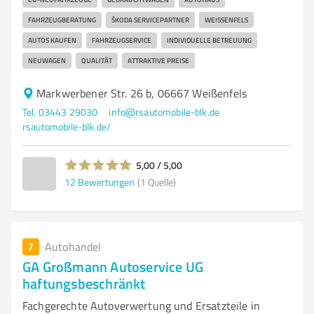
FAHRZEUGBERATUNG
ŠKODA SERVICEPARTNER
WEISSENFELS
AUTOS KAUFEN
FAHRZEUGSERVICE
INDIVIDUELLE BETREUUNG
NEUWAGEN
QUALITÄT
ATTRAKTIVE PREISE
Markwerbener Str. 26 b, 06667 Weißenfels
Tel. 03443 29030
info@rsautomobile-blk.de
rsautomobile-blk.de/
5,00 / 5,00
12
Bewertungen
(1 Quelle)
7
Autohandel
GA Großmann Autoservice UG
haftungsbeschränkt
Fachgerechte Autoverwertung und Ersatzteile in