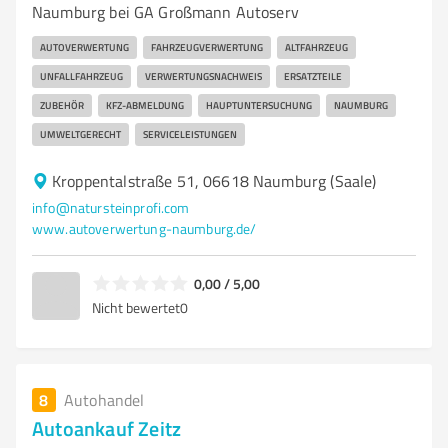
Naumburg bei GA Großmann Autoserv
AUTOVERWERTUNG
FAHRZEUGVERWERTUNG
ALTFAHRZEUG
UNFALLFAHRZEUG
VERWERTUNGSNACHWEIS
ERSATZTEILE
ZUBEHÖR
KFZ-ABMELDUNG
HAUPTUNTERSUCHUNG
NAUMBURG
UMWELTGERECHT
SERVICELEISTUNGEN
Kroppentalstraße 51, 06618 Naumburg (Saale)
info@natursteinprofi.com
www.autoverwertung-naumburg.de/
0,00 / 5,00
Nicht bewertet
0
8
Autohandel
Autoankauf Zeitz