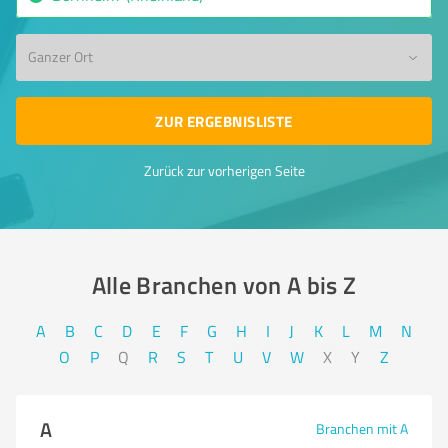
Ganzer Ort
ZUR ERGEBNISLISTE
Zurück zur vorherigen Seite
Alle Branchen von A bis Z​
A
B
C
D
E
F
G
H
I
J
K
L
M
N
O
P
Q
R
S
T
U
V
W
X
Y
Z
A
Branchen mit A