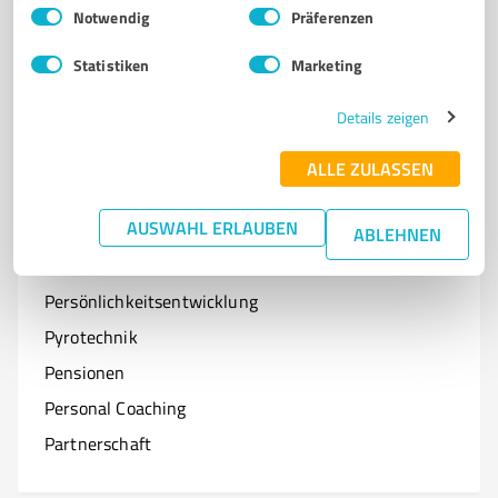
Einwilligungsauswahl
Impressum
|
Datenschutzbestimmungen
Notwendig
Präferenzen
Optiker
Statistiken
Marketing
Onlineshops
Organisationen & Verbände
Details zeigen
Online-Kurse
ALLE ZULASSEN
AUSWAHL ERLAUBEN
ABLEHNEN
P
Branchen mit P
Persönlichkeitsentwicklung
Pyrotechnik
Pensionen
Personal Coaching
Partnerschaft