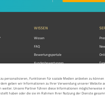
WISSEN
SE
?
Wissen
Pre
FAQ
New
Bewertungsportale
Onl
Kundenbewertungen
Exp
Kundenzufriedenheit
Exp
zu personalisieren, Funktionen für soziale Medien anbieten zu können 
Bewertungs­richtlinien
erdem geben wir Informationen zu Ihrer Verwendung unserer Website a
Events
n weiter. Unsere Partner führen diese Informationen möglicherweise 
stellt haben oder die sie im Rahmen Ihrer Nutzung der Dienste gesam