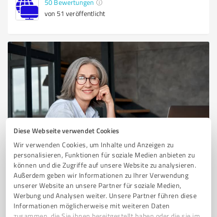
50
Bewertungen
von 51 veröffentlicht
Diese Webseite verwendet Cookies
Sie möchten auch hier gelistet werden?
Wir verwenden Cookies, um Inhalte und Anzeigen zu
Registrieren Sie sich jetzt und werden Sie ein von
personalisieren, Funktionen für soziale Medien anbieten zu
Kunden empfohlener ProvenExpert!
können und die Zugriffe auf unsere Website zu analysieren.
Außerdem geben wir Informationen zu Ihrer Verwendung
unserer Website an unsere Partner für soziale Medien,
Werbung und Analysen weiter. Unsere Partner führen diese
1
Informationen möglicherweise mit weiteren Daten
zusammen, die Sie ihnen bereitgestellt haben oder die sie im