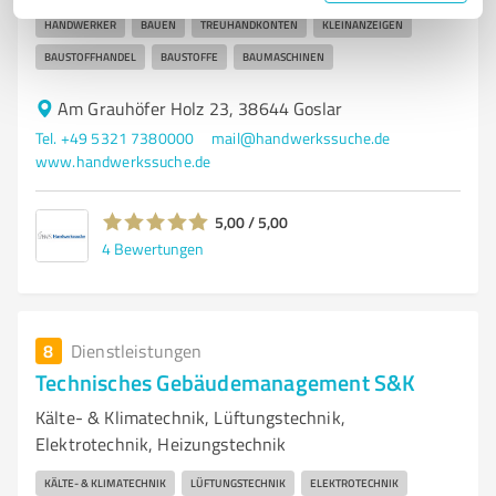
HANDWERKER
BAUEN
TREUHANDKONTEN
KLEINANZEIGEN
BAUSTOFFHANDEL
BAUSTOFFE
BAUMASCHINEN
Am Grauhöfer Holz 23, 38644 Goslar
Tel. +49 5321 7380000
mail@handwerkssuche.de
www.handwerkssuche.de
5,00 / 5,00
4
Bewertungen
8
Dienstleistungen
Technisches Gebäudemanagement S&K
Kälte- & Klimatechnik, Lüftungstechnik,
Elektrotechnik, Heizungstechnik
KÄLTE- & KLIMATECHNIK
LÜFTUNGSTECHNIK
ELEKTROTECHNIK