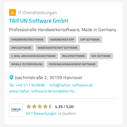
4
IT-Dienstleistungen
TAIFUN Software GmbH
Professionelle Handwerkersoftware, Made in Germany
HANDWERKERSOFTWARE
HANDWERKER APP
ERP SOFTWARE
DMS SOFTWARE
WARENWIRTSCHAFT SOFTWARE
E-MAIL ARCHIVIERUNGSSOFTWARE
MALERSOFTWARE
SHK SOFTWARE
MOBILE ZEITERFASSUNG
PERSONALMANAGEMENT SOFTWARE
Joachimstraße 2, 30159 Hannover
Tel. +49 511 943880
info@taifun-software.de
www.taifun-software.de/produkte/taifunplus/
4,39 / 5,00
657
Bewertungen
(4 Quellen)