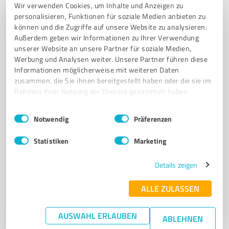
Wir verwenden Cookies, um Inhalte und Anzeigen zu
ISO 45001 ARBEITSSCHUTZ
BGM
BAUÜBERWACHUNG
personalisieren, Funktionen für soziale Medien anbieten zu
ARBEITSSICHERHEIT
SIGEKO
RSA 21
MVAS99
können und die Zugriffe auf unsere Website zu analysieren.
Außerdem geben wir Informationen zu Ihrer Verwendung
Ruther Straße 48, 30982 Pattensen
unserer Website an unsere Partner für soziale Medien,
Werbung und Analysen weiter. Unsere Partner führen diese
Tel. +49 176 70386143
info@gokui.de
gokui.de/
Informationen möglicherweise mit weiteren Daten
zusammen, die Sie ihnen bereitgestellt haben oder die sie im
5,00 / 5,00
Rahmen Ihrer Nutzung der Dienste gesammelt haben.
7
Bewertungen
Einwilligungsauswahl
Impressum
|
Datenschutzbestimmungen
Notwendig
Präferenzen
Statistiken
Marketing
7
Bauwesen
handwerkssuche
Details zeigen
Handwerkerportal, Handwerkersuche, Handwerker
ALLE ZULASSEN
finden, Handwerker Treuhandkonten
HANDWERKERPORTAL
HANDWERKERSUCHE
HANDWERKER FINDEN
AUSWAHL ERLAUBEN
ABLEHNEN
HANDWERKER TREUHANDKONTEN
IMMOBILIENPORTAL
HANDWERK