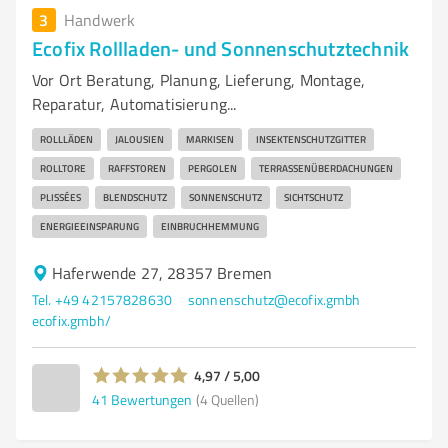
3
Handwerk
Ecofix Rollladen- und Sonnenschutztechnik
Vor Ort Beratung, Planung, Lieferung, Montage,
Reparatur, Automatisierung...
ROLLLÄDEN
JALOUSIEN
MARKISEN
INSEKTENSCHUTZGITTER
ROLLTORE
RAFFSTOREN
PERGOLEN
TERRASSENÜBERDACHUNGEN
PLISSÉES
BLENDSCHUTZ
SONNENSCHUTZ
SICHTSCHUTZ
ENERGIEEINSPARUNG
EINBRUCHHEMMUNG
Haferwende 27, 28357 Bremen
Tel. +49 42157828630
sonnenschutz@ecofix.gmbh
ecofix.gmbh/
4,97 / 5,00
41
Bewertungen
(4 Quellen)