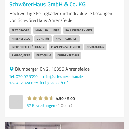
SchwörerHaus GmbH & Co. KG
Hochwertige Fertigbäder und individuelle Lösungen
von SchwörerHaus Ahrensfelde
FERTIGBÄDER
MODULBAUWEISE
BAUUNTERNEHMEN
AHRENSFELDE
QUALITÄT
NACHHALTIGKEIT
INDIVIDUELLE LÖSUNGEN
PLANUNGSSICHERHEIT
3D-PLANUNG
BAUPROJEKTE
FERTIGUNG
KUNDENSERVICE
Blumberger Ch 2, 16356 Ahrensfelde
Tel. 030 938990
info@schwoererbau.de
www.schwoerer-fertigbad.de/de/
4,50 / 5,00
37
Bewertungen
(1 Quelle)