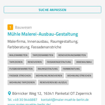
SUCHE ANPASSEN
1
Bauwesen
Mühle Malerei-Ausbau-Gestaltung
Malerfirma, Innenausbau, Raumgestaltung,
Farbberatung, Fassadenanstriche
MALERARBEITEN
TAPEZIERARBEITEN
RENOVIERUNGSARBEITEN
TAPEZIEREN
RENOVIEREN
FASSADENGESTALTUNG
INNENAUSBAU
FUSSBODENARBEITEN
RAUMGESTALTUNG
FARBBERATUNG
FASSADE STREICHEN
WOHNUNG RENOVIEREN
WOHNUNG STREICHEN
WOHNUNG TAPEZIEREN
RENOVIEREN BEI AUSZUG
Börnicker Weg 12, 16341 Panketal OT Zepernick
Tel. +49 30 9446887
kontakt@maler-muehle-berlin.de
www.maler-muehle-berlin.de/