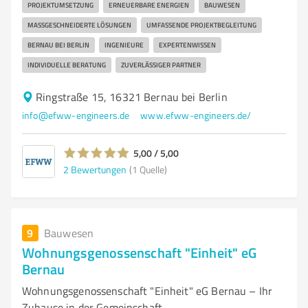
PROJEKTUMSETZUNG
ERNEUERBARE ENERGIEN
BAUWESEN
MASSGESCHNEIDERTE LÖSUNGEN
UMFASSENDE PROJEKTBEGLEITUNG
BERNAU BEI BERLIN
INGENIEURE
EXPERTENWISSEN
INDIVIDUELLE BERATUNG
ZUVERLÄSSIGER PARTNER
Ringstraße 15, 16321 Bernau bei Berlin
info@efww-engineers.de
www.efww-engineers.de/
5,00 / 5,00
2
Bewertungen
(1 Quelle)
9
Bauwesen
Wohnungsgenossenschaft "Einheit" eG
Bernau
Wohnungsgenossenschaft "Einheit" eG Bernau – Ihr
Zuhause in der Gemeinschaft