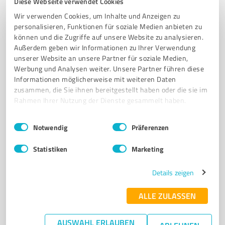
Diese Webseite verwendet Cookies
TROCKENBAU
INNENAUSBAU
WERNEUCHEN
RAUMTRENNUNG
Wir verwenden Cookies, um Inhalte und Anzeigen zu
DACHAUSBAU
SCHALLSCHUTZ
FEUCHTESCHUTZ
DÄMMUNG
personalisieren, Funktionen für soziale Medien anbieten zu
TRENNWANDSYSTEME
NACHHALTIGE MATERIALIEN
können und die Zugriffe auf unsere Website zu analysieren.
Außerdem geben wir Informationen zu Ihrer Verwendung
HANDWERKSKAMMER
INDIVIDUELLE LÖSUNGEN
unserer Website an unsere Partner für soziale Medien,
Werbung und Analysen weiter. Unsere Partner führen diese
Aldanstraße 11, 16321 Bernau bei Berlin
Informationen möglicherweise mit weiteren Daten
Tel. 033398 263130
info@mn-gbr.com
zusammen, die Sie ihnen bereitgestellt haben oder die sie im
www.mn-gbr.com/
Rahmen Ihrer Nutzung der Dienste gesammelt haben.
Einwilligungsauswahl
Impressum
|
Datenschutzbestimmungen
5,00 / 5,00
Notwendig
Präferenzen
22
Bewertungen
(1 Quelle)
Statistiken
Marketing
Details zeigen
7
Bauwesen
BTE Ahrensfelde e.K.
ALLE ZULASSEN
BTE Ahrensfelde e.K. – Erdbau, Transporte und
AUSWAHL ERLAUBEN
Baustoffhandel in Ahrensfelde