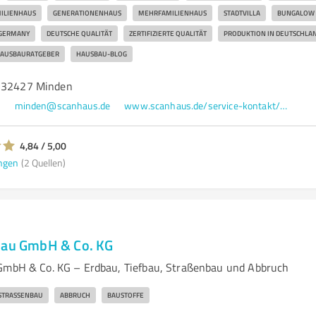
ILIENHAUS
GENERATIONENHAUS
MEHRFAMILIENHAUS
STADTVILLA
BUNGALOW
 GERMANY
DEUTSCHE QUALITÄT
ZERTIFIZIERTE QUALITÄT
PRODUKTION IN DEUTSCHLA
AUSBAURATGEBER
HAUSBAU-BLOG
, 32427 Minden
5
minden@scanhaus.de
www.scanhaus.de/service-kontakt/musterhaeuser/musterhaus-minden
4,84 / 5,00
ngen
(2 Quellen)
bau GmbH & Co. KG
GmbH & Co. KG – Erdbau, Tiefbau, Straßenbau und Abbruch
STRASSENBAU
ABBRUCH
BAUSTOFFE