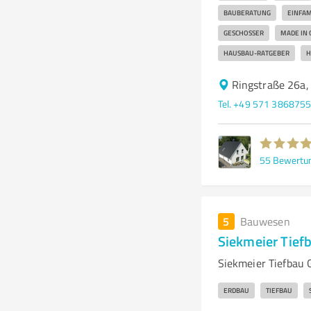
BAUBERATUNG
EINFAM
GESCHOSSER
MADE IN
HAUSBAU-RATGEBER
H
Ringstraße 26a
Tel. +49 571 386875
55
Bewertu
5
Bauwesen
Siekmeier Tief
Siekmeier Tiefbau 
ERDBAU
TIEFBAU