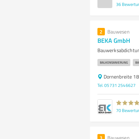
36
Bewertu
2
Bauwesen
BEKA GmbH
Bauwerksabdichtun
BALKONSANIERUNG
BA
Dornenbreite 1
Tel. 05731 2546627
70
Bewertu
3
Bauwesen