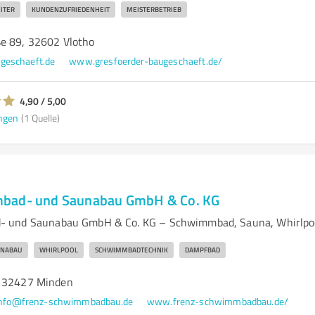
ITER
KUNDENZUFRIEDENHEIT
MEISTERBETRIEB
e 89, 32602 Vlotho
geschaeft.de
www.gresfoerder-baugeschaeft.de/
4,90 / 5,00
ngen
(1 Quelle)
bad- und Saunabau GmbH & Co. KG
- und Saunabau GmbH & Co. KG – Schwimmbad, Sauna, Whirlpo
UNABAU
WHIRLPOOL
SCHWIMMBADTECHNIK
DAMPFBAD
, 32427 Minden
info@frenz-schwimmbadbau.de
www.frenz-schwimmbadbau.de/