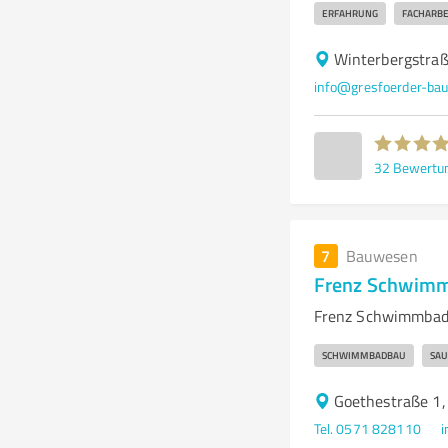
ERFAHRUNG
FACHARBE
Winterbergstraß
info@gresfoerder-bau
32
Bewertu
7
Bauwesen
Frenz Schwimm
Frenz Schwimmbad
SCHWIMMBADBAU
SA
Goethestraße 1
Tel. 0571 828110