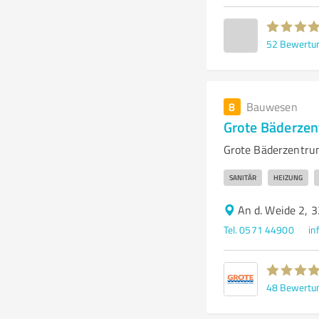
52
Bewertu
8
Bauwesen
Grote Bäderzen
Grote Bäderzentrum
SANITÄR
HEIZUNG
An d. Weide 2, 
Tel. 0571 44900
in
48
Bewertu