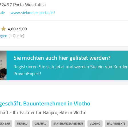
 32457 Porta Westfalica
.de
www.siekmeier-porta.de/
4,80 / 5,00
ngen
(1 Quelle)
Sie möchten auch hier gelistet werden?
Registrieren Sie sich jetzt und werden Sie ein von Kund
ProvenExpert!
geschäft, Bauunternehmen in Vlotho
äft - Ihr Partner für Bauprojekte in Vlotho
OCHBAU
TIEFBAU
GALABAU
SANIERUNGSARBEITEN
VLOTHO
BAUPROJEKTE