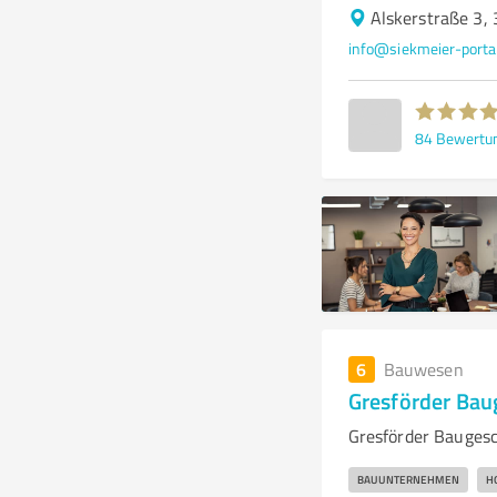
Alskerstraße 3,
info@siekmeier-porta
84
Bewertu
6
Bauwesen
Gresförder Bau
Gresförder Baugesch
BAUUNTERNEHMEN
H