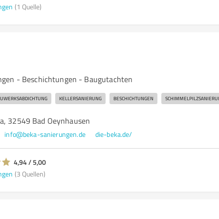
ngen
(1 Quelle)
gen - Beschichtungen - Baugutachten
UWERKSABDICHTUNG
KELLERSANIERUNG
BESCHICHTUNGEN
SCHIMMELPILZSANIERU
8a, 32549 Bad Oeynhausen
info@beka-sanierungen.de
die-beka.de/
4,94 / 5,00
ngen
(3 Quellen)