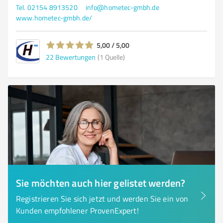
Tel. 02154 8913520
info@hometec-gmbh.de
www.hometec-gmbh.de/
5,00 / 5,00
22
Bewertungen
(1 Quelle)
Sie möchten auch hier gelistet werden?
Registrieren Sie sich jetzt und werden Sie ein von
Kunden empfohlener ProvenExpert!