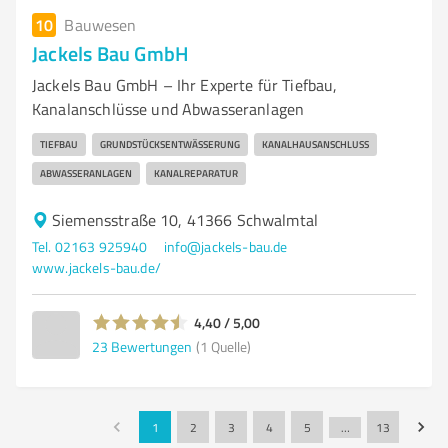
10
Bauwesen
Jackels Bau GmbH
Jackels Bau GmbH – Ihr Experte für Tiefbau,
Kanalanschlüsse und Abwasseranlagen
TIEFBAU
GRUNDSTÜCKSENTWÄSSERUNG
KANALHAUSANSCHLUSS
ABWASSERANLAGEN
KANALREPARATUR
Siemensstraße 10, 41366 Schwalmtal
Tel. 02163 925940
info@jackels-bau.de
www.jackels-bau.de/
4,40 / 5,00
23
Bewertungen
(1 Quelle)
1
2
3
4
5
…
13