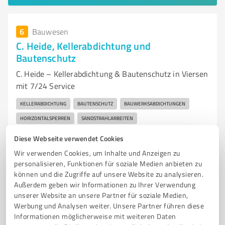
6
Bauwesen
C. Heide, Kellerabdichtung und
Bautenschutz
C. Heide – Kellerabdichtung & Bautenschutz in Viersen
mit 7/24 Service
KELLERABDICHTUNG
BAUTENSCHUTZ
BAUWERKSABDICHTUNGEN
HORIZONTALSPERREN
SANDSTRAHLARBEITEN
Diese Webseite verwendet Cookies
Breyeller Str. 18, 41751 Viersen
Wir verwenden Cookies, um Inhalte und Anzeigen zu
info@viersen-sanierung.de
www.viersen-sanierung.de/
personalisieren, Funktionen für soziale Medien anbieten zu
können und die Zugriffe auf unsere Website zu analysieren.
5,00 / 5,00
Außerdem geben wir Informationen zu Ihrer Verwendung
39
Bewertungen
(1 Quelle)
unserer Website an unsere Partner für soziale Medien,
Werbung und Analysen weiter. Unsere Partner führen diese
Informationen möglicherweise mit weiteren Daten