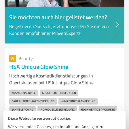
Sie möchten auch hier gelistet werden?
Registrieren Sie sich jetzt und werden Sie ein von
Kunden empfohlener ProvenExpert!
6
Beauty
HSA Unique Glow Shine
Hochwertige Kosmetikdienstleistungen in
Obertshausen bei HSA Unique Glow Shine
KOSMETIKSERVICE
GESICHTSBEHANDLUNGEN
DAUERHAFTE HAARENTFERNUNG
WIMPERNVERLÄNGERUNG
ZAHNBLEACHING
INDIVIDUELLE BETREUUNG
HOCHWERTIGE PRODUKTE
Diese Webseite verwendet Cookies
PROFESSIONELLE KOSMETIK
OBERTSHAUSEN
WOHLBEFINDEN
Wir verwenden Cookies, um Inhalte und Anzeigen zu
SCHÖNHEIT
ENTSPANNUNG