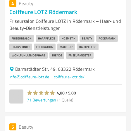
4
Beauty
Coiffeure LOTZ Rödermark
Friseursalon Coiffeure LOTZ in Rödermark – Haar- und
Beauty-Dienstleistungen
FRISEURSALON
HAARPFLEGE
KOSMETIK
BEAUTY
RÖDERMARK
HAARSCHNITT
COLORATION
MAKE-UP
HAUTPFLEGE
WOHLFÜHLATMOSPHÄRE
TRENDS
FRISEURMEISTER
Darmstädter Str. 49, 63322 Rödermark
info@coiffeure-lotz.de
coiffeure-lotz.de/
4,80 / 5,00
71
Bewertungen
(1 Quelle)
5
Beauty