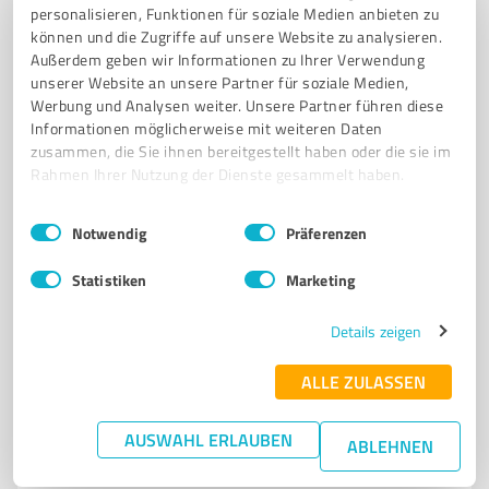
personalisieren, Funktionen für soziale Medien anbieten zu
können und die Zugriffe auf unsere Website zu analysieren.
Kapellenstraße 8A, 63179 Obertshausen
Außerdem geben wir Informationen zu Ihrer Verwendung
info@hsa-unique-glow-shine.de
unserer Website an unsere Partner für soziale Medien,
hsa-unique-glow-shine.de/
Werbung und Analysen weiter. Unsere Partner führen diese
Informationen möglicherweise mit weiteren Daten
zusammen, die Sie ihnen bereitgestellt haben oder die sie im
5,00 / 5,00
Rahmen Ihrer Nutzung der Dienste gesammelt haben.
49
Bewertungen
(1 Quelle)
Einwilligungsauswahl
Impressum
|
Datenschutzbestimmungen
Notwendig
Präferenzen
7
Beauty
Statistiken
Marketing
Murmann Friseur & Kosmetik
Details zeigen
Friseur und Kosmetik für anspruchsvolle Kunden in
Eppertshausen
ALLE ZULASSEN
FRISEUR EPPERTSHAUSEN
KOSMETIK EPPERTSHAUSEN
HAARSCHNITT
AUSWAHL ERLAUBEN
ABLEHNEN
FARBTECHNIKEN
BABOR
WELLA
SYSTEM PROFESSIONAL
INDIVIDUELLE BERATUNG
WELLNESS
FRISEURSALON