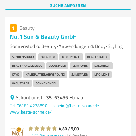
SUCHE ANPASSEN
1
Beauty
No.1 Sun & Beauty GmbH
Sonnenstudio, Beauty-Anwendungen & Body-Styling
SONNENSTUDIO
SOLARIUM
BEAUTYLIGHT
BEAUTYLIGHT+
BEAUTY-ANWENDUNG
BODYSTYLER
SLIMYONIK
BALLANCER
CRYO
KÄLTEPLATTENANWENDUNG
SLIMSTYLER
LIPO LIGHT
VACUSTYLER
SONNENENGEL
Schönbornstr. 38, 63456 Hanau
Tel. 06181 4278890
beheim@beste-sonne.de
www.beste-sonne.de/
4,80 / 5,00
4.362
Bewertungen
(40 Quellen)