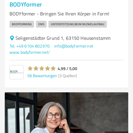
BODYformer
BODYformer - Bringen Sie Ihren Körper in Form!
BODYFORMING
EMS
UNTERSTÜTZUNG BEIM MUSKELAUFBAU
Seligenstädter Grund 1, 63150 Heusenstamm
Tel. +49 6104 802970
info@bodyformer.net
www.bodyformer.net/
4,99 / 5,00
56
Bewertungen
(3 Quellen)