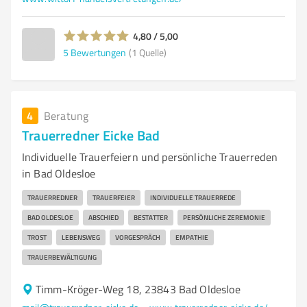
4,80 / 5,00
5
Bewertungen
(1 Quelle)
4
Beratung
Trauerredner Eicke Bad
Individuelle Trauerfeiern und persönliche Trauerreden
in Bad Oldesloe
TRAUERREDNER
TRAUERFEIER
INDIVIDUELLE TRAUERREDE
BAD OLDESLOE
ABSCHIED
BESTATTER
PERSÖNLICHE ZEREMONIE
TROST
LEBENSWEG
VORGESPRÄCH
EMPATHIE
TRAUERBEWÄLTIGUNG
Timm-Kröger-Weg 18, 23843 Bad Oldesloe