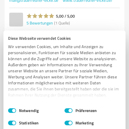
mail@trauerredner-eicke.de
www.trauerredner-eicke.de/
5,00 / 5,00
5
Bewertungen
(1 Quelle)
Diese Webseite verwendet Cookies
Wir verwenden Cookies, um Inhalte und Anzeigen zu
5
Beratung
personalisieren, Funktionen für soziale Medien anbieten zu
Simone Borgward, Coaching &
können und die Zugriffe auf unsere Website zu analysieren.
Stressmanagement
Außerdem geben wir Informationen zu Ihrer Verwendung
unserer Website an unsere Partner für soziale Medien,
Professionelles Coaching und Stressmanagement für
Werbung und Analysen weiter. Unsere Partner führen diese
Unternehmen und Privatpersonen
Informationen möglicherweise mit weiteren Daten
zusammen, die Sie ihnen bereitgestellt haben oder die sie im
COACHING
STRESSMANAGEMENT
BURNOUT-PRÄVENTION
Rahmen Ihrer Nutzung der Dienste gesammelt haben.
UNTERNEHMENSBERATUNG
FÜHRUNGSKRÄFTE
Einwilligungsauswahl
Impressum
|
Datenschutzbestimmungen
MITARBEITERENTWICKLUNG
PSYCHISCHE GESUNDHEIT
Notwendig
Präferenzen
KONFLIKTLÖSUNG
SELBSTORGANISATION
STRESSBEWÄLTIGUNG
Statistiken
Marketing
INDIVIDUELLE BEGLEITUNG
BAD OLDESLOE