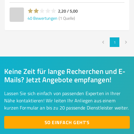
2,20 / 5,00
40
Bewertungen
(1 Quelle)
1
Keine Zeit für lange Recherchen und E-
Mails? Jetzt Angebote empfangen!
Lassen Sie sich einfach von passenden Experten in Ihrer
Nähe kontaktieren! Wir leiten Ihr Anliegen aus einem
kurzen Formular an bis zu 20 passende Dienstleister weiter.
SO EINFACH GEHT'S