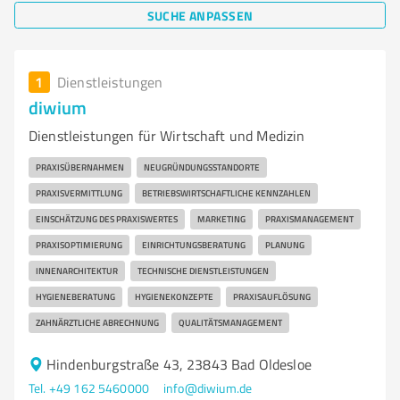
SUCHE ANPASSEN
1
Dienstleistungen
diwium
Dienstleistungen für Wirtschaft und Medizin
PRAXISÜBERNAHMEN
NEUGRÜNDUNGSSTANDORTE
PRAXISVERMITTLUNG
BETRIEBSWIRTSCHAFTLICHE KENNZAHLEN
EINSCHÄTZUNG DES PRAXISWERTES
MARKETING
PRAXISMANAGEMENT
PRAXISOPTIMIERUNG
EINRICHTUNGSBERATUNG
PLANUNG
INNENARCHITEKTUR
TECHNISCHE DIENSTLEISTUNGEN
HYGIENEBERATUNG
HYGIENEKONZEPTE
PRAXISAUFLÖSUNG
ZAHNÄRZTLICHE ABRECHNUNG
QUALITÄTSMANAGEMENT
Hindenburgstraße 43, 23843 Bad Oldesloe
Tel. +49 162 5460000
info@diwium.de