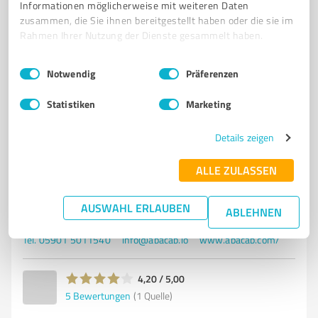
Informationen möglicherweise mit weiteren Daten
zusammen, die Sie ihnen bereitgestellt haben oder die sie im
Rahmen Ihrer Nutzung der Dienste gesammelt haben.
6
Beratung
abacab cloud solutions GmbH
Einwilligungsauswahl
Impressum
|
Datenschutzbestimmungen
Notwendig
Präferenzen
Innovative Lösungen für Datenschutz und
Datenmanagement für Unternehmen
Statistiken
Marketing
DATENSCHUTZ
INFORMATIONSSICHERHEIT
DATENMANAGEMENT
Details zeigen
UNTERNEHMENSBERATUNG
PROZESSOPTIMIERUNG
DIGITALISIERUNG
LOGISTIK
SYSTEM ALLIANCE EUROPE
KMU
ALLE ZULASSEN
INNOVATIVE LÖSUNGEN
ZUVERLÄSSIGE PARTNERSCHAFT
HOHE QUALITÄTSSTANDARDS
AUSWAHL ERLAUBEN
ABLEHNEN
Große Str. 13, 49584 Fürstenau
Tel. 05901 5011540
info@abacab.io
www.abacab.com/
4,20 / 5,00
5
Bewertungen
(1 Quelle)