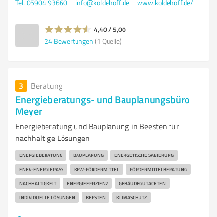
Tel. 05904 93660
info@koldehoff.de
www.koldehoff.de/
4,40 / 5,00
24
Bewertungen
(1 Quelle)
3
Beratung
Energieberatungs- und Bauplanungsbüro
Meyer
Energieberatung und Bauplanung in Beesten für
nachhaltige Lösungen
ENERGIEBERATUNG
BAUPLANUNG
ENERGETISCHE SANIERUNG
ENEV-ENERGIEPASS
KFW-FÖRDERMITTEL
FÖRDERMITTELBERATUNG
NACHHALTIGKEIT
ENERGIEEFFIZIENZ
GEBÄUDEGUTACHTEN
INDIVIDUELLE LÖSUNGEN
BEESTEN
KLIMASCHUTZ