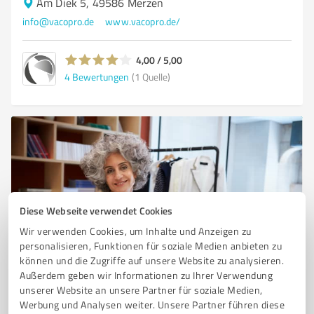
Am Diek 5, 49586 Merzen
info@vacopro.de
www.vacopro.de/
4,00 / 5,00
4
Bewertungen
(1 Quelle)
Diese Webseite verwendet Cookies
Wir verwenden Cookies, um Inhalte und Anzeigen zu
personalisieren, Funktionen für soziale Medien anbieten zu
Sie möchten auch hier gelistet werden?
können und die Zugriffe auf unsere Website zu analysieren.
Registrieren Sie sich jetzt und werden Sie ein von
Außerdem geben wir Informationen zu Ihrer Verwendung
unserer Website an unsere Partner für soziale Medien,
Kunden empfohlener ProvenExpert!
Werbung und Analysen weiter. Unsere Partner führen diese