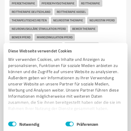
PFERDETHERAPIE
PFERDEPHYSIOTHERAPIE
REITTHERAPIE
REITTHERAPIE DEUTSCHLAND
REITTHERAPIE KASSEL
THERAPEUTISCHES REITEN
NEUROSTIM THERAPIE
NEUROSTIM PFERD
NEUROMUSKULÄRE STIMULATION PFERD
BEMER THERAPIE
BEMER PFERD
MIKROZIRKULATION PFERD
DURCHBLUTUNG PFERD VERBESSERN
REGENERATION PFERD
Diese Webseite verwendet Cookies
MUSKELAUFBAU PFERD
RÜCKENMUSKULATUR PFERD STÄRKEN
Wir verwenden Cookies, um Inhalte und Anzeigen zu
PFERD BAUT KEINE MUSKELN AUF
PFERD VERSPANNT RÜCKEN
personalisieren, Funktionen für soziale Medien anbieten zu
können und die Zugriffe auf unsere Website zu analysieren.
PFERD LÄUFT SCHIEF
PFERD LÄUFT NICHT RUND
Außerdem geben wir Informationen zu Ihrer Verwendung
PFERD STOLPERT HÄUFIG
PFERD STEIF BEIM REITEN
unserer Website an unsere Partner für soziale Medien,
BALANCE TRAINING PFERD
KOORDINATION PFERD VERBESSERN
Werbung und Analysen weiter. Unsere Partner führen diese
Informationen möglicherweise mit weiteren Daten
KONZENTRATION PFERD TRAINING
REHABILITATION PFERD
zusammen, die Sie ihnen bereitgestellt haben oder die sie im
GESUNDES REITEN LERNEN
BEWEGUNGSANALYSE PFERD
Rahmen Ihrer Nutzung der Dienste gesammelt haben.
TRAININGSPROBLEME PFERD LÖSEN
PFERD VERTRAUEN AUFBAUEN
Einwilligungsauswahl
Impressum
|
Datenschutzbestimmungen
KOMMUNIKATION MENSCH PFERD
PFERDE COACHING
Notwendig
Präferenzen
PFERDE GESUNDHEITSBERATUNG
PFERDE TRAINING ANALYSE