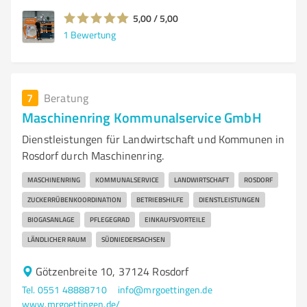
5,00 / 5,00
1
Bewertung
7
Beratung
Maschinenring Kommunalservice GmbH
Dienstleistungen für Landwirtschaft und Kommunen in
Rosdorf durch Maschinenring.
MASCHINENRING
KOMMUNALSERVICE
LANDWIRTSCHAFT
ROSDORF
ZUCKERRÜBENKOORDINATION
BETRIEBSHILFE
DIENSTLEISTUNGEN
BIOGASANLAGE
PFLEGEGRAD
EINKAUFSVORTEILE
LÄNDLICHER RAUM
SÜDNIEDERSACHSEN
Götzenbreite 10, 37124 Rosdorf
Tel. 0551 48888710
info@mrgoettingen.de
www.mrgoettingen.de/