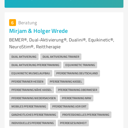
6
Beratung
Mirjam & Holger Wrede
BEMER®, Dual-Aktivierung®, Dualini®, Equikinetic®,
NeuroStim®, Reittherapie
DUAL AKTIVIERUNG
DUAL AKTIVIERUNG TRAINER
DUAL AKTIVIERUNG PFERDETRAINING
EQUIKINETIC TRAINING
EQUIKINETIC MUSKELAUFBAU
PFERDETRAINING DEUTSCHLAND
PFERDETRAINER HESSEN
PFERDETRAINING KASSEL
PFERDETRAINING NÄHE KASSEL
PFERDETRAINING OBERWESER
PFERDETRAINING NIEDERSACHSEN
PFERDETRAINING NRW
MOBILES PFERDETRAINING
PFERDETRAINING VOR ORT
GANZHEITLICHES PFERDETRAINING
PROFESSIONELLES PFERDETRAINING
INDIVIDUELLES PFERDETRAINING
PFERDEGESUNDHEIT