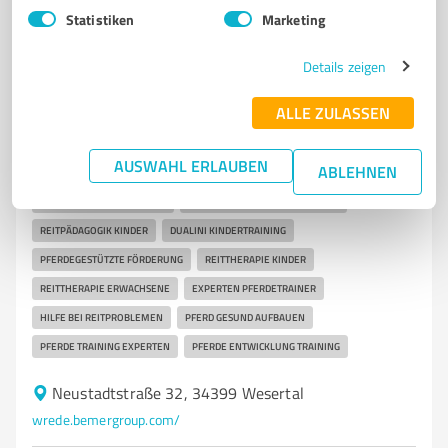
Statistiken
Marketing
PFERD RICHTIG TRAINIEREN
SPORTPFERD TRAINING
FREIZEITPFERD TRAINING
PFERDE REGENERATION THERAPIE
Details zeigen
PFERD BEWEGLICHKEIT VERBESSERN
PFERD LOCKER REITEN
ALLE ZULASSEN
LOSGELASSENHEIT PFERD
NACHHALTIGES PFERDETRAINING
MODERNES PFERDETRAINING
PREMIUM PFERDETRAINING
AUSWAHL ERLAUBEN
ABLEHNEN
PFERDE WELLNESS
PFERDE AUFBAU TRAINING
PFERDE THERAPIE KONZEPT
GANZHEITLICHE TIERGESUNDHEIT
REITPÄDAGOGIK KINDER
DUALINI KINDERTRAINING
PFERDEGESTÜTZTE FÖRDERUNG
REITTHERAPIE KINDER
REITTHERAPIE ERWACHSENE
EXPERTEN PFERDETRAINER
HILFE BEI REITPROBLEMEN
PFERD GESUND AUFBAUEN
PFERDE TRAINING EXPERTEN
PFERDE ENTWICKLUNG TRAINING
Neustadtstraße 32, 34399 Wesertal
wrede.bemergroup.com/