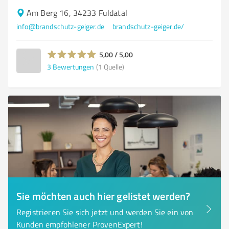
Am Berg 16, 34233 Fuldatal
info@brandschutz-geiger.de
brandschutz-geiger.de/
5,00 / 5,00
3
Bewertungen
(1 Quelle)
Sie möchten auch hier gelistet werden?
Registrieren Sie sich jetzt und werden Sie ein von
Kunden empfohlener ProvenExpert!