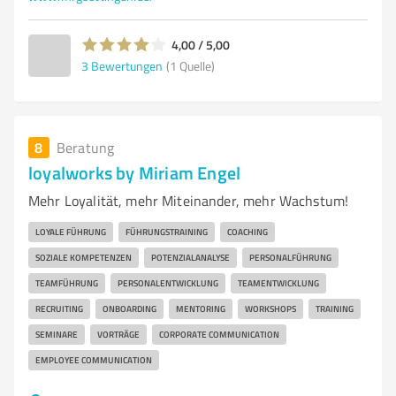
4,00 / 5,00
3
Bewertungen
(1 Quelle)
8
Beratung
loyalworks by Miriam Engel
Mehr Loyalität, mehr Miteinander, mehr Wachstum!
LOYALE FÜHRUNG
FÜHRUNGSTRAINING
COACHING
SOZIALE KOMPETENZEN
POTENZIALANALYSE
PERSONALFÜHRUNG
TEAMFÜHRUNG
PERSONALENTWICKLUNG
TEAMENTWICKLUNG
RECRUITING
ONBOARDING
MENTORING
WORKSHOPS
TRAINING
SEMINARE
VORTRÄGE
CORPORATE COMMUNICATION
EMPLOYEE COMMUNICATION