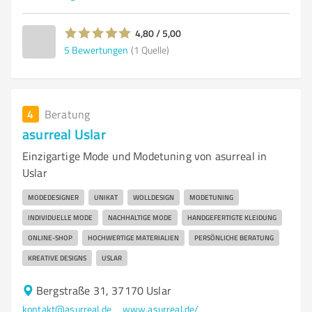
4,80 / 5,00
5
Bewertungen
(1 Quelle)
4
Beratung
asurreal Uslar
Einzigartige Mode und Modetuning von asurreal in
Uslar
MODEDESIGNER
UNIKAT
WOLLDESIGN
MODETUNING
INDIVIDUELLE MODE
NACHHALTIGE MODE
HANDGEFERTIGTE KLEIDUNG
ONLINE-SHOP
HOCHWERTIGE MATERIALIEN
PERSÖNLICHE BERATUNG
KREATIVE DESIGNS
USLAR
Bergstraße 31, 37170 Uslar
kontakt@asurreal.de
www.asurreal.de/