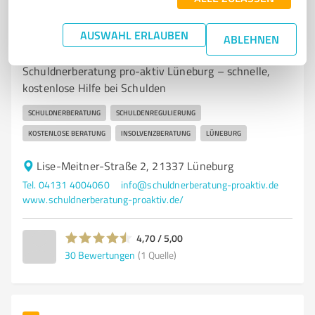
7
Beratung
AUSWAHL ERLAUBEN
ABLEHNEN
Schuldnerberatung pro-aktiv Lüneburg
Schuldnerberatung pro-aktiv Lüneburg – schnelle,
kostenlose Hilfe bei Schulden
SCHULDNERBERATUNG
SCHULDENREGULIERUNG
KOSTENLOSE BERATUNG
INSOLVENZBERATUNG
LÜNEBURG
Lise-Meitner-Straße 2, 21337 Lüneburg
Tel. 04131 4004060
info@schuldnerberatung-proaktiv.de
www.schuldnerberatung-proaktiv.de/
4,70 / 5,00
30
Bewertungen
(1 Quelle)