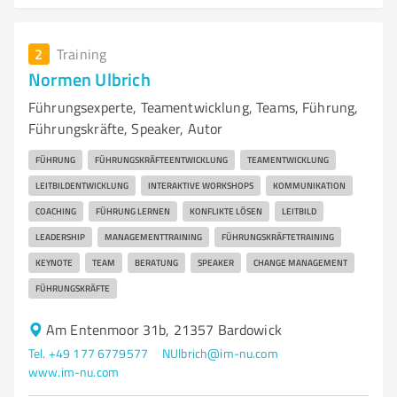
2
Training
Normen Ulbrich
Führungsexperte, Teamentwicklung, Teams, Führung,
Führungskräfte, Speaker, Autor
FÜHRUNG
FÜHRUNGSKRÄFTEENTWICKLUNG
TEAMENTWICKLUNG
LEITBILDENTWICKLUNG
INTERAKTIVE WORKSHOPS
KOMMUNIKATION
COACHING
FÜHRUNG LERNEN
KONFLIKTE LÖSEN
LEITBILD
LEADERSHIP
MANAGEMENTTRAINING
FÜHRUNGSKRÄFTETRAINING
KEYNOTE
TEAM
BERATUNG
SPEAKER
CHANGE MANAGEMENT
FÜHRUNGSKRÄFTE
Am Entenmoor 31b, 21357 Bardowick
Tel. +49 177 6779577
NUlbrich@im-nu.com
www.im-nu.com