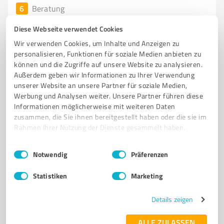
6
Beratung
Praxis für Beratung und Supervision
Diese Webseite verwendet Cookies
Beratung und Supervision für persönliche und
Wir verwenden Cookies, um Inhalte und Anzeigen zu
berufliche Entwicklung in Lüneburg
personalisieren, Funktionen für soziale Medien anbieten zu
können und die Zugriffe auf unsere Website zu analysieren.
BERATUNG
SUPERVISION
COACHING
MEDIATION
Außerdem geben wir Informationen zu Ihrer Verwendung
PAARBERATUNG
WEITERBILDUNG
TRANSAKTIONSANALYSE
unserer Website an unsere Partner für soziale Medien,
Werbung und Analysen weiter. Unsere Partner führen diese
KONFLIKTMANAGEMENT
PERSÖNLICHE ENTWICKLUNG
Informationen möglicherweise mit weiteren Daten
BERUFLICHE ENTWICKLUNG
LÜNEBURG
SUCHTPRÄVENTION
zusammen, die Sie ihnen bereitgestellt haben oder die sie im
Rahmen Ihrer Nutzung der Dienste gesammelt haben.
Munstermannskamp 1, 21335 Lüneburg
Einwilligungsauswahl
info@transaktionsanalyse-lueneburg.de
Impressum
|
Datenschutzbestimmungen
Notwendig
Präferenzen
www.transaktionsanalyse-lueneburg.de/
Statistiken
Marketing
5,00 / 5,00
2
Bewertungen
(1 Quelle)
Details zeigen
ALLE ZULASSEN