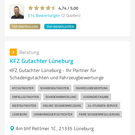
4,74 / 5,00
514
Bewertungen
(2 Quellen)
TOP-EMPFEHLUNG
TOP-DIENSTLEISTER
3
Beratung
KFZ Gutachter Lüneburg
KFZ Gutachter Lüneburg - Ihr Partner für
Schadengutachten und Fahrzeugbewertunge
KFZ GUTACHTER
SCHADENGUTACHTEN
FAHRZEUGBEWERTUNG
UNFALLGUTACHTEN
SCHADENABWICKLUNG
LEASINGRÜCKGABE
WERTGUTACHTEN
ONLINE-SCHADENMELDUNG
24-STUNDEN-SERVICE
LÜNEBURG
UNABHÄNGIGER GUTACHTER
FAIRE SCHADENREGULIERUNG
Am bhf Rettmer 1C, 21335 Lüneburg