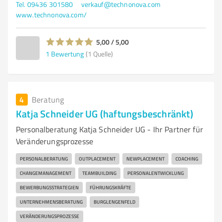
Tel. 09436 301580
verkauf@technonova.com
www.technonova.com/
5,00 / 5,00
1
Bewertung
(1 Quelle)
4
Beratung
Katja Schneider UG (haftungsbeschränkt)
Personalberatung Katja Schneider UG - Ihr Partner für
Veränderungsprozesse
PERSONALBERATUNG
OUTPLACEMENT
NEWPLACEMENT
COACHING
CHANGEMANAGEMENT
TEAMBUILDING
PERSONALENTWICKLUNG
BEWERBUNGSSTRATEGIEN
FÜHRUNGSKRÄFTE
UNTERNEHMENSBERATUNG
BURGLENGENFELD
VERÄNDERUNGSPROZESSE