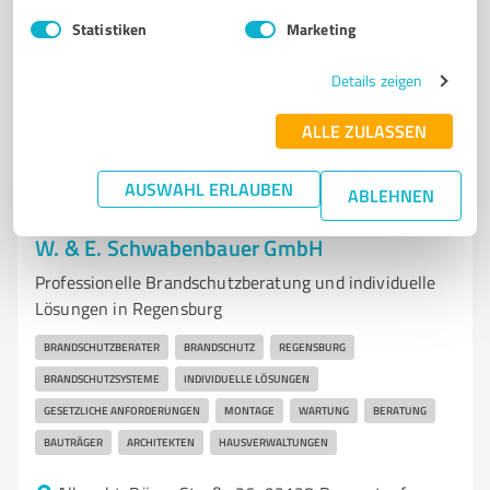
Statistiken
Marketing
Sie möchten auch hier gelistet werden?
Details zeigen
Registrieren Sie sich jetzt und werden Sie ein von
Kunden empfohlener ProvenExpert!
ALLE ZULASSEN
AUSWAHL ERLAUBEN
ABLEHNEN
6
Beratung
W. & E. Schwabenbauer GmbH
Professionelle Brandschutzberatung und individuelle
Lösungen in Regensburg
BRANDSCHUTZBERATER
BRANDSCHUTZ
REGENSBURG
BRANDSCHUTZSYSTEME
INDIVIDUELLE LÖSUNGEN
GESETZLICHE ANFORDERUNGEN
MONTAGE
WARTUNG
BERATUNG
BAUTRÄGER
ARCHITEKTEN
HAUSVERWALTUNGEN