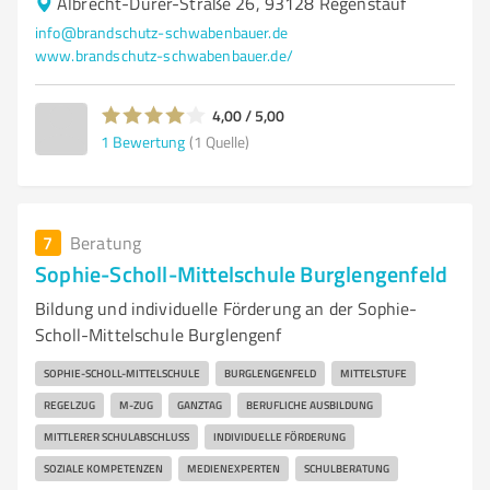
Albrecht-Dürer-Straße 26, 93128 Regenstauf
info@brandschutz-schwabenbauer.de
www.brandschutz-schwabenbauer.de/
4,00 / 5,00
1
Bewertung
(1 Quelle)
7
Beratung
Sophie-Scholl-Mittelschule Burglengenfeld
Bildung und individuelle Förderung an der Sophie-
Scholl-Mittelschule Burglengenf
SOPHIE-SCHOLL-MITTELSCHULE
BURGLENGENFELD
MITTELSTUFE
REGELZUG
M-ZUG
GANZTAG
BERUFLICHE AUSBILDUNG
MITTLERER SCHULABSCHLUSS
INDIVIDUELLE FÖRDERUNG
SOZIALE KOMPETENZEN
MEDIENEXPERTEN
SCHULBERATUNG