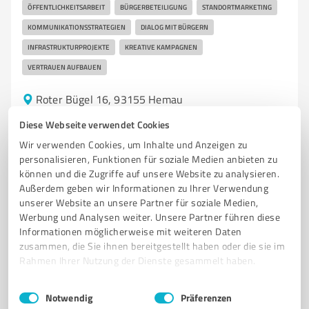
ÖFFENTLICHKEITSARBEIT
BÜRGERBETEILIGUNG
STANDORTMARKETING
KOMMUNIKATIONSSTRATEGIEN
DIALOG MIT BÜRGERN
INFRASTRUKTURPROJEKTE
KREATIVE KAMPAGNEN
VERTRAUEN AUFBAUEN
Roter Bügel 16, 93155 Hemau
Tel. 09491 4390030
mail@politide.eu
politide.eu/
Diese Webseite verwendet Cookies
Wir verwenden Cookies, um Inhalte und Anzeigen zu
5,00 / 5,00
personalisieren, Funktionen für soziale Medien anbieten zu
2
Bewertungen
(1 Quelle)
können und die Zugriffe auf unsere Website zu analysieren.
Außerdem geben wir Informationen zu Ihrer Verwendung
unserer Website an unsere Partner für soziale Medien,
Werbung und Analysen weiter. Unsere Partner führen diese
Informationen möglicherweise mit weiteren Daten
zusammen, die Sie ihnen bereitgestellt haben oder die sie im
Rahmen Ihrer Nutzung der Dienste gesammelt haben.
Einwilligungsauswahl
Impressum
|
Datenschutzbestimmungen
Notwendig
Präferenzen