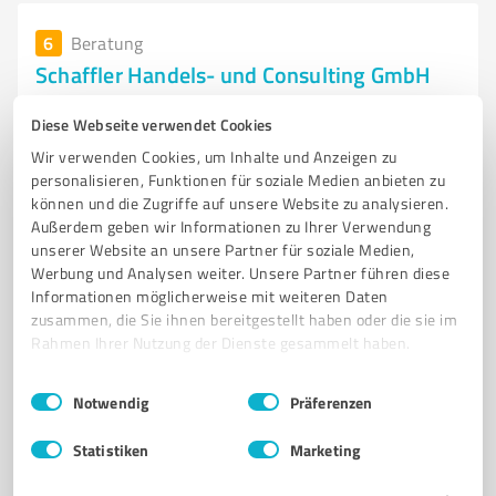
6
Beratung
Schaffler Handels- und Consulting GmbH
Beratung und Vertrieb von Energiesystemen und
Diese Webseite verwendet Cookies
Logistiksoftware in Wiebelbach
Wir verwenden Cookies, um Inhalte und Anzeigen zu
BERATUNG
VERTRIEB
ENERGIESYSTEME
LOGISTIKSOFTWARE
personalisieren, Funktionen für soziale Medien anbieten zu
können und die Zugriffe auf unsere Website zu analysieren.
ARTIKEL DES TÄGLICHEN BEDARFS
PROJEKTBEGLEITUNG
Außerdem geben wir Informationen zu Ihrer Verwendung
MARKTPOSITIONIERUNG
LOGISTIKOPTIMIERUNG
KUNDENSTAMM
unserer Website an unsere Partner für soziale Medien,
Werbung und Analysen weiter. Unsere Partner führen diese
VERBRAUCHERBEDÜRFNISSE
UNTERNEHMENSZIELE
ZUSAMMENARBEIT
Informationen möglicherweise mit weiteren Daten
zusammen, die Sie ihnen bereitgestellt haben oder die sie im
Hauptstraße 22, 97900 Külsheim
Rahmen Ihrer Nutzung der Dienste gesammelt haben.
info@handels-und-consulting.com
www.handels-und-consulting.com/
Einwilligungsauswahl
Impressum
|
Datenschutzbestimmungen
Notwendig
Präferenzen
1,00 / 5,00
Statistiken
Marketing
1
Bewertung
(1 Quelle)