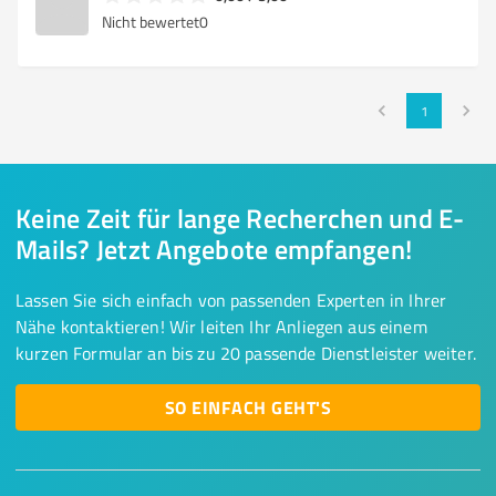
Nicht bewertet
0
1
Keine Zeit für lange Recherchen und E-
Mails? Jetzt Angebote empfangen!
Lassen Sie sich einfach von passenden Experten in Ihrer
Nähe kontaktieren! Wir leiten Ihr Anliegen aus einem
kurzen Formular an bis zu 20 passende Dienstleister weiter.
SO EINFACH GEHT'S