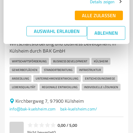
Details zeigen
ALLE ZULASSEN
7
Beratung
BAK Business Area Külsheim GmbH -
AUSWAHL ERLAUBEN
ABLEHNEN
Wirtschaftsförderung
Wirtschaftsförderung und Business Development in
Külsheim durch BAK GmbH
WIRTSCHAFTSFÖRDERUNG
BUSINESS DEVELOPMENT
KÜLSHEIM
GEWERBEFLÄCHEN
STANDORTBERATUNG
INFRASTRUKTUR
ANSIEDLUNG
UNTERNEHMENSENTWICKLUNG
ENTSCHEIDUNGSWEGE
LEBENSQUALITÄT
REGIONALE ENTWICKLUNG
INDIVIDUELLE LÖSUNGEN
Kirchbergweg 7, 97900 Külsheim
info@bak-kuelsheim.com
bak-kuelsheim.com/
0,00 / 5,00
Nicht bewertet
0