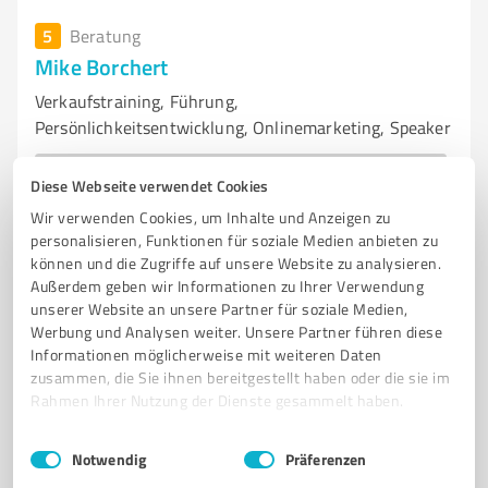
5
Beratung
Mike Borchert
Verkaufstraining, Führung,
Persönlichkeitsentwicklung, Onlinemarketing, Speaker
SALESTRAINING BUSINESS WACHSTUM ONLINEMARKETING BEZAHLTE WERBUNG
SEO
Diese Webseite verwendet Cookies
Wir verwenden Cookies, um Inhalte und Anzeigen zu
Wunstorferstr. 7, 30926 Seelze
personalisieren, Funktionen für soziale Medien anbieten zu
Tel. 0175 – 2237924
info@onseo.de
können und die Zugriffe auf unsere Website zu analysieren.
www.mike-borchert.de
Außerdem geben wir Informationen zu Ihrer Verwendung
unserer Website an unsere Partner für soziale Medien,
Werbung und Analysen weiter. Unsere Partner führen diese
2
Bewertungen
Informationen möglicherweise mit weiteren Daten
von 160 veröffentlicht
zusammen, die Sie ihnen bereitgestellt haben oder die sie im
Rahmen Ihrer Nutzung der Dienste gesammelt haben.
Einwilligungsauswahl
Impressum
|
Datenschutzbestimmungen
Notwendig
Präferenzen