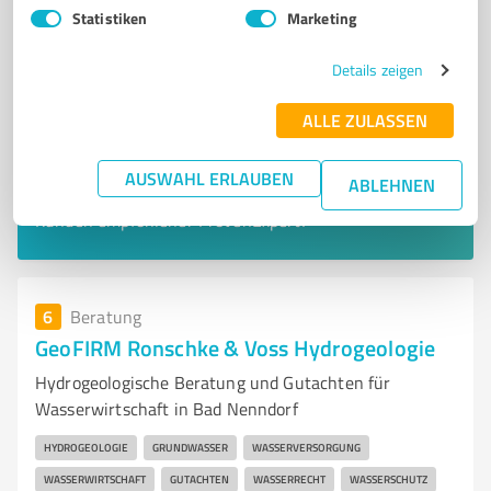
Statistiken
Marketing
Details zeigen
ALLE ZULASSEN
Sie möchten auch hier gelistet werden?
AUSWAHL ERLAUBEN
ABLEHNEN
Registrieren Sie sich jetzt und werden Sie ein von
Kunden empfohlener ProvenExpert!
6
Beratung
GeoFIRM Ronschke & Voss Hydrogeologie
Hydrogeologische Beratung und Gutachten für
Wasserwirtschaft in Bad Nenndorf
HYDROGEOLOGIE
GRUNDWASSER
WASSERVERSORGUNG
WASSERWIRTSCHAFT
GUTACHTEN
WASSERRECHT
WASSERSCHUTZ